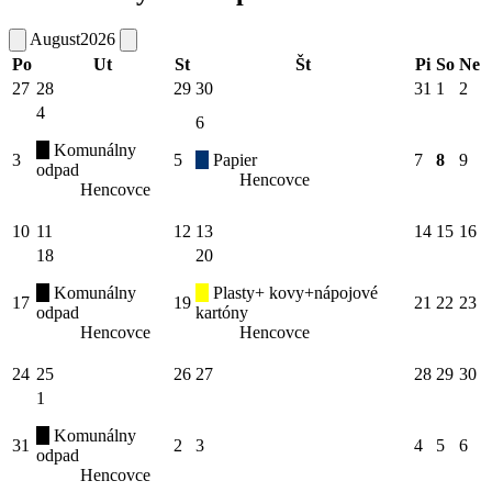
August
2026
Po
Ut
St
Št
Pi
So
Ne
27
28
29
30
31
1
2
4
6
Komunálny
3
5
Papier
7
8
9
odpad
Hencovce
Hencovce
10
11
12
13
14
15
16
18
20
Komunálny
Plasty+ kovy+nápojové
17
19
21
22
23
odpad
kartóny
Hencovce
Hencovce
24
25
26
27
28
29
30
1
Komunálny
31
2
3
4
5
6
odpad
Hencovce