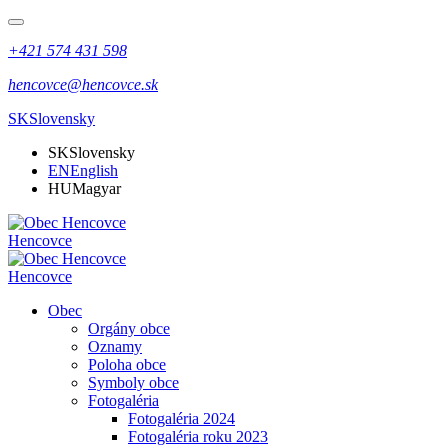
+421 574 431 598
hencovce@hencovce.sk
SK
Slovensky
SK
Slovensky
EN
English
HU
Magyar
Hencovce
Hencovce
Obec
Orgány obce
Oznamy
Poloha obce
Symboly obce
Fotogaléria
Fotogaléria 2024
Fotogaléria roku 2023