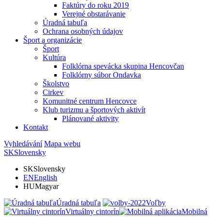
Faktúry do roku 2019
Verejné obstarávanie
Úradná tabuľa
Ochrana osobných údajov
Šport a organizácie
Šport
Kultúra
Folklórna spevácka skupina Hencovčan
Folklórny súbor Ondavka
Školstvo
Cirkev
Komunitné centrum Hencovce
Klub turizmu a športových aktivít
Plánované aktivity
Kontakt
Vyhledávání
Mapa webu
SK
Slovensky
SK
Slovensky
EN
English
HU
Magyar
Úradná tabuľa
Voľby
Virtuálny cintorín
Mobilná