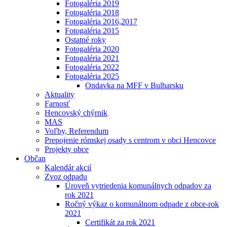
Fotogaléria 2019
Fotogaléria 2018
Fotogaléria 2016,2017
Fotogaléria 2015
Ostatné roky
Fotogaléria 2020
Fotogaléria 2021
Fotogaléria 2022
Fotogaléria 2025
Ondavka na MFF v Bulharsku
Aktuality
Farnosť
Hencovský chýrnik
MAS
Voľby, Referendum
Prepojenie rómskej osady s centrom v obci Hencovce
Projekty obce
Občan
Kalendár akcií
Zvoz odpadu
Úroveň vytriedenia komunálnych odpadov za
rok 2021
Ročný výkaz o komunálnom odpade z obce-rok
2021
Certifikát za rok 2021