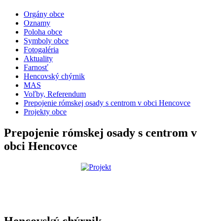
Orgány obce
Oznamy
Poloha obce
Symboly obce
Fotogaléria
Aktuality
Farnosť
Hencovský chýrnik
MAS
Voľby, Referendum
Prepojenie rómskej osady s centrom v obci Hencovce
Projekty obce
Prepojenie rómskej osady s centrom v
obci Hencovce