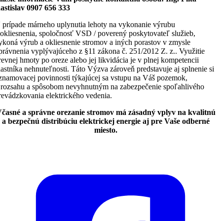
astislav 0907 656 333
 prípade márneho uplynutia lehoty na vykonanie výrubu
 okliesnenia, spoločnosť VSD / poverený poskytovateľ služieb,
ykoná výrub a okliesnenie stromov a iných porastov v zmysle
právnenia vyplývajúceho z §11 zákona č. 251/2012 Z. z.. Využitie
revnej hmoty po oreze alebo jej likvidácia je v plnej kompetencii
lastníka nehnuteľnosti. Táto Výzva zároveň predstavuje aj splnenie si
znamovacej povinnosti týkajúcej sa vstupu na Váš pozemok,
 rozsahu a spôsobom nevyhnutným na zabezpečenie spoľahlivého
revádzkovania elektrického vedenia.
časné a správne orezanie stromov má zásadný vplyv na kvalitnú
a bezpečnú distribúciu elektrickej energie aj pre Vaše odberné
miesto.