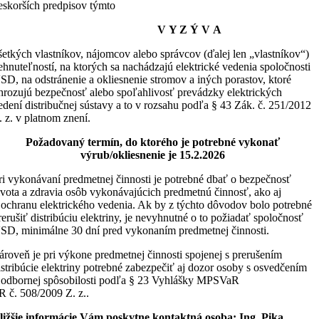
eskorších predpisov týmto
V Y Z Ý V A
šetkých vlastníkov, nájomcov alebo správcov (ďalej len „vlastníkov“)
ehnuteľností, na ktorých sa nachádzajú elektrické vedenia spoločnosti
SD, na odstránenie a okliesnenie stromov a iných porastov, ktoré
hrozujú bezpečnosť alebo spoľahlivosť prevádzky elektrických
edení distribučnej sústavy a to v rozsahu podľa § 43 Zák. č. 251/2012
. z. v platnom znení.
Požadovaný termín, do ktorého je potrebné vykonať
výrub/okliesnenie je 15.2.2026
ri vykonávaní predmetnej činnosti je potrebné dbať o bezpečnosť
ivota a zdravia osôb vykonávajúcich predmetnú činnosť, ako aj
 ochranu elektrického vedenia. Ak by z týchto dôvodov bolo potrebné
rerušiť distribúciu elektriny, je nevyhnutné o to požiadať spoločnosť
SD, minimálne 30 dní pred vykonaním predmetnej činnosti.
ároveň je pri výkone predmetnej činnosti spojenej s prerušením
istribúcie elektriny potrebné zabezpečiť aj dozor osoby s osvedčením
 odbornej spôsobilosti podľa § 23 Vyhlášky MPSVaR
R č. 508/2009 Z. z..
ližšie informácie Vám poskytne kontaktná osoba:
Ing. Pika