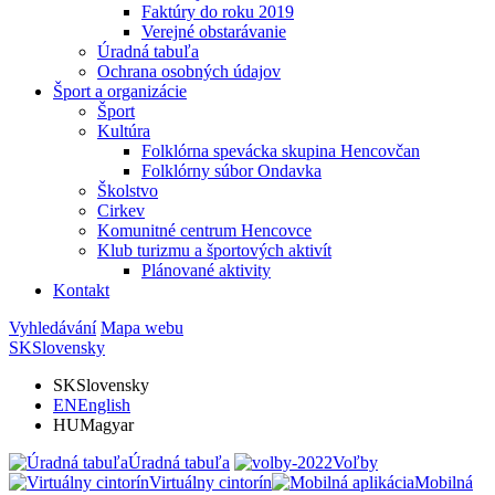
Faktúry do roku 2019
Verejné obstarávanie
Úradná tabuľa
Ochrana osobných údajov
Šport a organizácie
Šport
Kultúra
Folklórna spevácka skupina Hencovčan
Folklórny súbor Ondavka
Školstvo
Cirkev
Komunitné centrum Hencovce
Klub turizmu a športových aktivít
Plánované aktivity
Kontakt
Vyhledávání
Mapa webu
SK
Slovensky
SK
Slovensky
EN
English
HU
Magyar
Úradná tabuľa
Voľby
Virtuálny cintorín
Mobilná