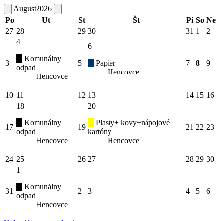
August
2026
Po
Ut
St
Št
Pi
So
Ne
27
28
29
30
31
1
2
4
6
Komunálny
3
5
Papier
7
8
9
odpad
Hencovce
Hencovce
10
11
12
13
14
15
16
18
20
Komunálny
Plasty+ kovy+nápojové
17
19
21
22
23
odpad
kartóny
Hencovce
Hencovce
24
25
26
27
28
29
30
1
Komunálny
31
2
3
4
5
6
odpad
Hencovce