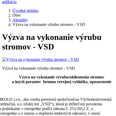
aplikácia
Úvodná stránka
Obec
Aktuality
Výzva na vykonanie výrubu stromov - VSD
Výzva na vykonanie výrubu
stromov - VSD
Výzva na vykonanie výrubu stromov - VSD
Výzva na vykonanie výrubu/okliesnenia stromov
a iných
porastov formou verejnej vyhlášky, upozornenie
IKOLO s.r.o.,
ako osoba poverená spoločnosťou Východoslovenská
istribučná, a.s. (ďalej len „VSD“), ktorá je držiteľom povolenia
a podnikanie v energetike podľa zákona č. 251/2012 Z. z.
 energetike a o zmene a doplnení niektorých zákonov, v znení