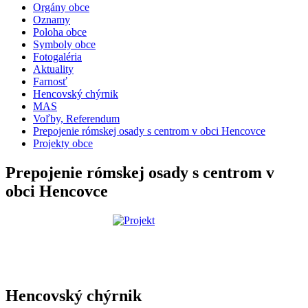
Orgány obce
Oznamy
Poloha obce
Symboly obce
Fotogaléria
Aktuality
Farnosť
Hencovský chýrnik
MAS
Voľby, Referendum
Prepojenie rómskej osady s centrom v obci Hencovce
Projekty obce
Prepojenie rómskej osady s centrom v
obci Hencovce
Hencovský chýrnik