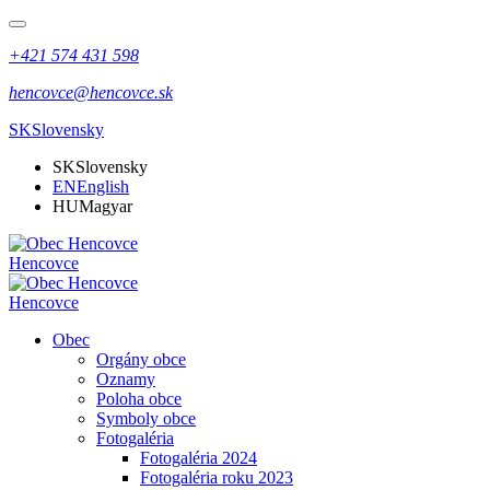
+421 574 431 598
hencovce@hencovce.sk
SK
Slovensky
SK
Slovensky
EN
English
HU
Magyar
Hencovce
Hencovce
Obec
Orgány obce
Oznamy
Poloha obce
Symboly obce
Fotogaléria
Fotogaléria 2024
Fotogaléria roku 2023