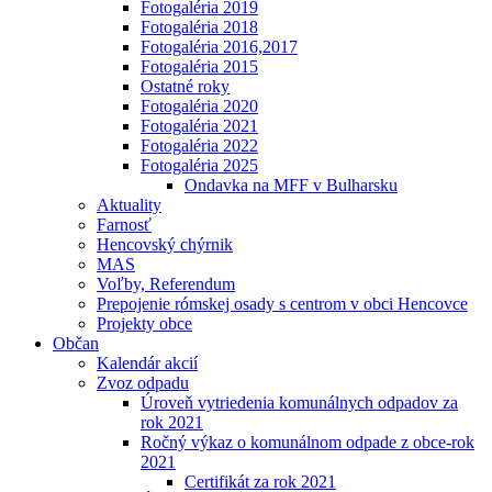
Fotogaléria 2019
Fotogaléria 2018
Fotogaléria 2016,2017
Fotogaléria 2015
Ostatné roky
Fotogaléria 2020
Fotogaléria 2021
Fotogaléria 2022
Fotogaléria 2025
Ondavka na MFF v Bulharsku
Aktuality
Farnosť
Hencovský chýrnik
MAS
Voľby, Referendum
Prepojenie rómskej osady s centrom v obci Hencovce
Projekty obce
Občan
Kalendár akcií
Zvoz odpadu
Úroveň vytriedenia komunálnych odpadov za
rok 2021
Ročný výkaz o komunálnom odpade z obce-rok
2021
Certifikát za rok 2021