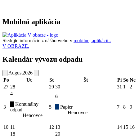
Mobilná aplikácia
Sledujte informácie z nášho webu v
mobilnej aplikácii -
V OBRAZE.
Kalendár vývozu odpadu
August
2026
Po
Ut
St
Št
Pi
So
Ne
27
28
29
30
31
1
2
4
6
Komunálny
3
5
Papier
7
8
9
odpad
Hencovce
Hencovce
10
11
12
13
14
15
16
18
20