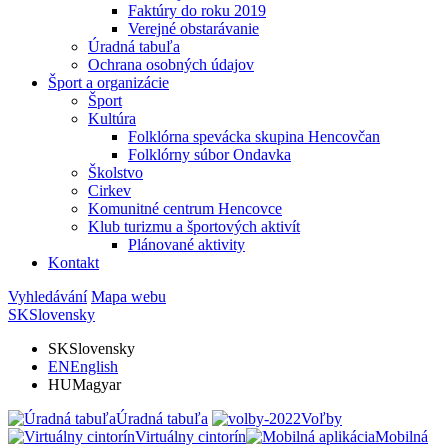
Faktúry do roku 2019
Verejné obstarávanie
Úradná tabuľa
Ochrana osobných údajov
Šport a organizácie
Šport
Kultúra
Folklórna spevácka skupina Hencovčan
Folklórny súbor Ondavka
Školstvo
Cirkev
Komunitné centrum Hencovce
Klub turizmu a športových aktivít
Plánované aktivity
Kontakt
Vyhledávání
Mapa webu
SK
Slovensky
SK
Slovensky
EN
English
HU
Magyar
Úradná tabuľa
Voľby
Virtuálny cintorín
Mobilná