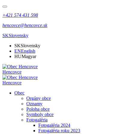
+421 574 431 598
hencovce@hencovce.sk
SK
Slovensky
SK
Slovensky
EN
English
HU
Magyar
Hencovce
Hencovce
Obec
Orgány obce
Oznamy
Poloha obce
Symboly obce
Fotogaléria
Fotogaléria 2024
Fotogaléria roku 2023