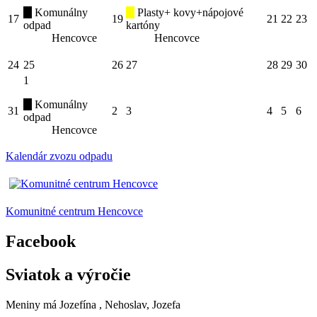
Komunálny
Plasty+ kovy+nápojové
17
19
21
22
23
odpad
kartóny
Hencovce
Hencovce
24
25
26
27
28
29
30
1
Komunálny
31
2
3
4
5
6
odpad
Hencovce
Kalendár zvozu odpadu
Komunitné centrum Hencovce
Facebook
Sviatok a výročie
Meniny má
Jozefína
, Nehoslav, Jozefa