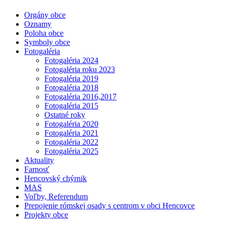
Orgány obce
Oznamy
Poloha obce
Symboly obce
Fotogaléria
Fotogaléria 2024
Fotogaléria roku 2023
Fotogaléria 2019
Fotogaléria 2018
Fotogaléria 2016,2017
Fotogaléria 2015
Ostatné roky
Fotogaléria 2020
Fotogaléria 2021
Fotogaléria 2022
Fotogaléria 2025
Aktuality
Farnosť
Hencovský chýrnik
MAS
Voľby, Referendum
Prepojenie rómskej osady s centrom v obci Hencovce
Projekty obce