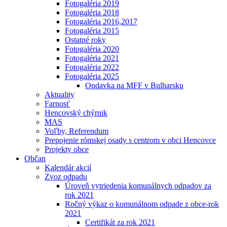
Fotogaléria 2019
Fotogaléria 2018
Fotogaléria 2016,2017
Fotogaléria 2015
Ostatné roky
Fotogaléria 2020
Fotogaléria 2021
Fotogaléria 2022
Fotogaléria 2025
Ondavka na MFF v Bulharsku
Aktuality
Farnosť
Hencovský chýrnik
MAS
Voľby, Referendum
Prepojenie rómskej osady s centrom v obci Hencovce
Projekty obce
Občan
Kalendár akcií
Zvoz odpadu
Úroveň vytriedenia komunálnych odpadov za
rok 2021
Ročný výkaz o komunálnom odpade z obce-rok
2021
Certifikát za rok 2021