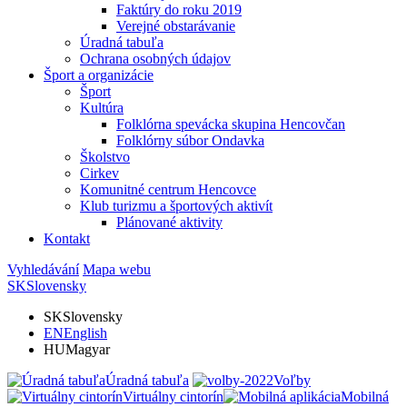
Faktúry do roku 2019
Verejné obstarávanie
Úradná tabuľa
Ochrana osobných údajov
Šport a organizácie
Šport
Kultúra
Folklórna spevácka skupina Hencovčan
Folklórny súbor Ondavka
Školstvo
Cirkev
Komunitné centrum Hencovce
Klub turizmu a športových aktivít
Plánované aktivity
Kontakt
Vyhledávání
Mapa webu
SK
Slovensky
SK
Slovensky
EN
English
HU
Magyar
Úradná tabuľa
Voľby
Virtuálny cintorín
Mobilná