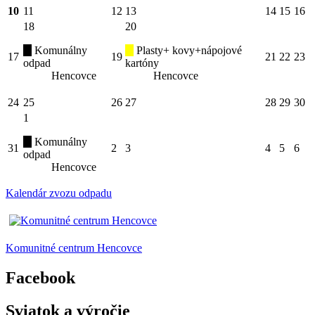
10
11
12
13
14
15
16
18
20
Komunálny
Plasty+ kovy+nápojové
17
19
21
22
23
odpad
kartóny
Hencovce
Hencovce
24
25
26
27
28
29
30
1
Komunálny
31
2
3
4
5
6
odpad
Hencovce
Kalendár zvozu odpadu
Komunitné centrum Hencovce
Facebook
Sviatok a výročie