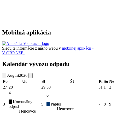
Mobilná aplikácia
Sledujte informácie z nášho webu v
mobilnej aplikácii -
V OBRAZE.
Kalendár vývozu odpadu
August
2026
Po
Ut
St
Št
Pi
So
Ne
27
28
29
30
31
1
2
4
6
Komunálny
3
5
Papier
7
8
9
odpad
Hencovce
Hencovce