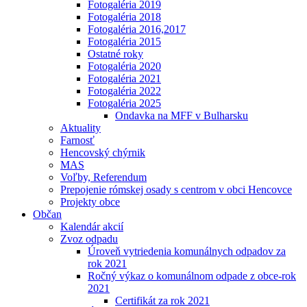
Fotogaléria 2019
Fotogaléria 2018
Fotogaléria 2016,2017
Fotogaléria 2015
Ostatné roky
Fotogaléria 2020
Fotogaléria 2021
Fotogaléria 2022
Fotogaléria 2025
Ondavka na MFF v Bulharsku
Aktuality
Farnosť
Hencovský chýrnik
MAS
Voľby, Referendum
Prepojenie rómskej osady s centrom v obci Hencovce
Projekty obce
Občan
Kalendár akcií
Zvoz odpadu
Úroveň vytriedenia komunálnych odpadov za
rok 2021
Ročný výkaz o komunálnom odpade z obce-rok
2021
Certifikát za rok 2021