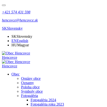
+421 574 431 598
hencovce@hencovce.sk
SK
Slovensky
SK
Slovensky
EN
English
HU
Magyar
Hencovce
Hencovce
Obec
Orgány obce
Oznamy
Poloha obce
Symboly obce
Fotogaléria
Fotogaléria 2024
Fotogaléria roku 2023