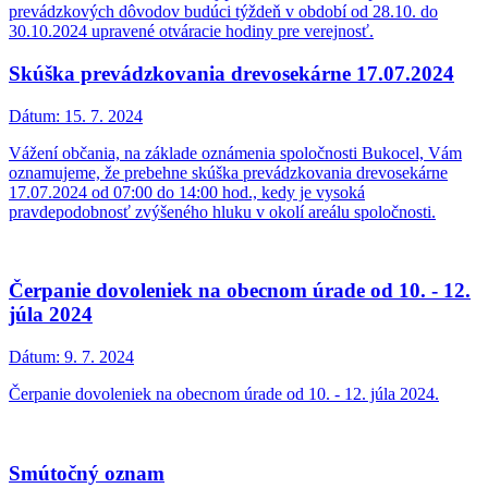
prevádzkových dôvodov budúci týždeň v období od 28.10. do
30.10.2024 upravené otváracie hodiny pre verejnosť.
Skúška prevádzkovania drevosekárne 17.07.2024
Dátum:
15. 7. 2024
Vážení občania, na základe oznámenia spoločnosti Bukocel, Vám
oznamujeme, že prebehne skúška prevádzkovania drevosekárne
17.07.2024 od 07:00 do 14:00 hod., kedy je vysoká
pravdepodobnosť zvýšeného hluku v okolí areálu spoločnosti.
Čerpanie dovoleniek na obecnom úrade od 10. - 12.
júla 2024
Dátum:
9. 7. 2024
Čerpanie dovoleniek na obecnom úrade od 10. - 12. júla 2024.
Smútočný oznam