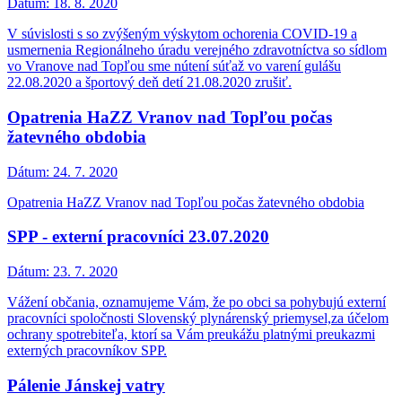
Dátum:
18. 8. 2020
V súvislosti s so zvýšeným výskytom ochorenia COVID-19 a
usmernenia Regionálneho úradu verejného zdravotníctva so sídlom
vo Vranove nad Topľou sme nútení súťaž vo varení gulášu
22.08.2020 a športový deň detí 21.08.2020 zrušiť.
Opatrenia HaZZ Vranov nad Topľou počas
žatevného obdobia
Dátum:
24. 7. 2020
Opatrenia HaZZ Vranov nad Topľou počas žatevného obdobia
SPP - externí pracovníci 23.07.2020
Dátum:
23. 7. 2020
Vážení občania, oznamujeme Vám, že po obci sa pohybujú externí
pracovníci spoločnosti Slovenský plynárenský priemysel,za účelom
ochrany spotrebiteľa, ktorí sa Vám preukážu platnými preukazmi
externých pracovníkov SPP.
Pálenie Jánskej vatry