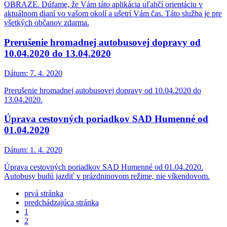
OBRAZE. Dúfame, že Vám táto aplikácia uľahčí orientáciu v
aktuálnom dianí vo vašom okolí a ušetrí Vám čas. Táto služba je pre
všetkých občanov zdarma.
Prerušenie hromadnej autobusovej dopravy od
10.04.2020 do 13.04.2020
Dátum:
7. 4. 2020
Prerušenie hromadnej autobusovej dopravy od 10.04.2020 do
13.04.2020.
Úprava cestovných poriadkov SAD Humenné od
01.04.2020
Dátum:
1. 4. 2020
Úprava cestovných poriadkov SAD Humenné od 01.04.2020.
Autobusy budú jazdiť v prázdninovom režime, nie víkendovom.
prvá stránka
predchádzajúca stránka
1
2