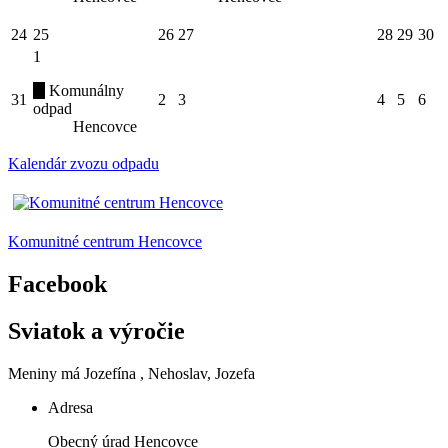
24
25
26
27
28
29
30
1
Komunálny
31
2
3
4
5
6
odpad
Hencovce
Kalendár zvozu odpadu
Komunitné centrum Hencovce
Facebook
Sviatok a výročie
Meniny má
Jozefína
, Nehoslav, Jozefa
Adresa
Obecný úrad Hencovce