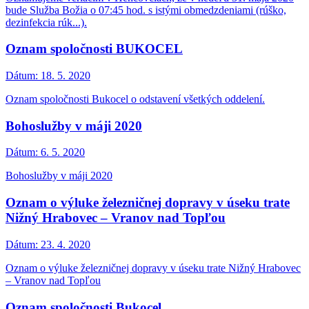
bude Služba Božia o 07:45 hod. s istými obmedzdeniami (rúško,
dezinfekcia rúk...).
Oznam spoločnosti BUKOCEL
Dátum:
18. 5. 2020
Oznam spoločnosti Bukocel o odstavení všetkých oddelení.
Bohoslužby v máji 2020
Dátum:
6. 5. 2020
Bohoslužby v máji 2020
Oznam o výluke železničnej dopravy v úseku trate
Nižný Hrabovec – Vranov nad Topľou
Dátum:
23. 4. 2020
Oznam o výluke železničnej dopravy v úseku trate Nižný Hrabovec
– Vranov nad Topľou
Oznam spoločnosti Bukocel