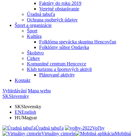
Faktúry do roku 2019
Verejné obstarávanie
Úradná tabuľa
Ochrana osobných údajov
Šport a organizácie
Šport
Kultúra
Folklórna spevácka skupina Hencovčan
Folklórny súbor Ondavka
Školstvo
Cirkev
Komunitné centrum Hencovce
Klub turizmu a športových aktivít
Plánované aktivity
Kontakt
Vyhledávání
Mapa webu
SK
Slovensky
SK
Slovensky
EN
English
HU
Magyar
Úradná tabuľa
Voľby
Virtuálny cintorín
Mobilná