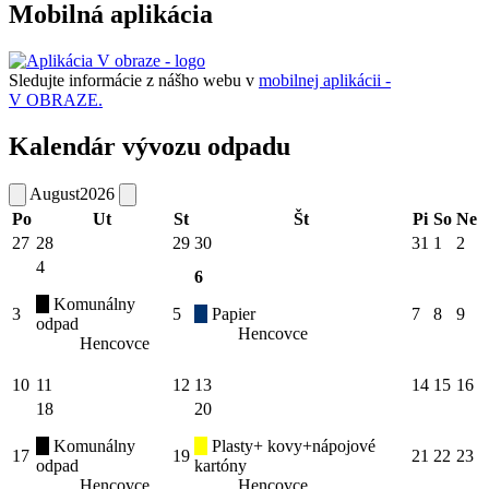
Mobilná aplikácia
Sledujte informácie z nášho webu v
mobilnej aplikácii -
V OBRAZE.
Kalendár vývozu odpadu
August
2026
Po
Ut
St
Št
Pi
So
Ne
27
28
29
30
31
1
2
4
6
Komunálny
3
5
Papier
7
8
9
odpad
Hencovce
Hencovce
10
11
12
13
14
15
16
18
20
Komunálny
Plasty+ kovy+nápojové
17
19
21
22
23
odpad
kartóny
Hencovce
Hencovce