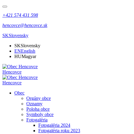
+421 574 431 598
hencovce@hencovce.sk
SK
Slovensky
SK
Slovensky
EN
English
HU
Magyar
Hencovce
Hencovce
Obec
Orgány obce
Oznamy
Poloha obce
Symboly obce
Fotogaléria
Fotogaléria 2024
Fotogaléria roku 2023