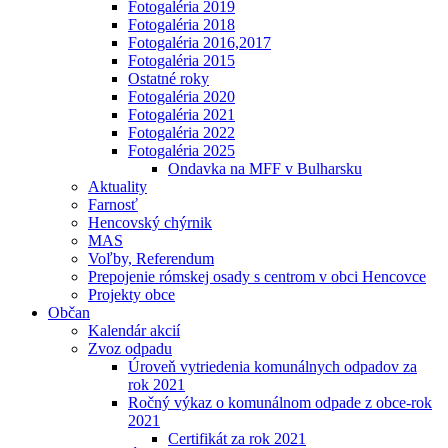
Fotogaléria 2019
Fotogaléria 2018
Fotogaléria 2016,2017
Fotogaléria 2015
Ostatné roky
Fotogaléria 2020
Fotogaléria 2021
Fotogaléria 2022
Fotogaléria 2025
Ondavka na MFF v Bulharsku
Aktuality
Farnosť
Hencovský chýrnik
MAS
Voľby, Referendum
Prepojenie rómskej osady s centrom v obci Hencovce
Projekty obce
Občan
Kalendár akcií
Zvoz odpadu
Úroveň vytriedenia komunálnych odpadov za
rok 2021
Ročný výkaz o komunálnom odpade z obce-rok
2021
Certifikát za rok 2021