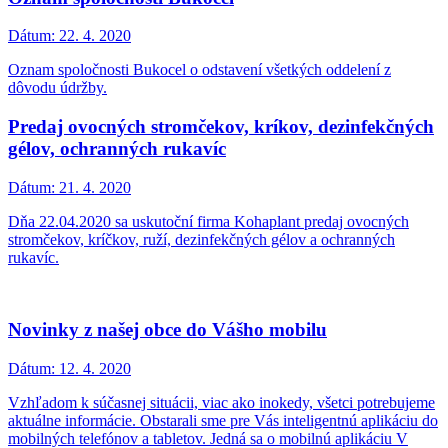
Dátum:
22. 4. 2020
Oznam spoločnosti Bukocel o odstavení všetkých oddelení z
dôvodu údržby.
Predaj ovocných stromčekov, kríkov, dezinfekčných
gélov, ochranných rukavíc
Dátum:
21. 4. 2020
Dňa 22.04.2020 sa uskutoční firma Kohaplant predaj ovocných
stromčekov, kríčkov, ruží, dezinfekčných gélov a ochranných
rukavíc.
Novinky z našej obce do Vášho mobilu
Dátum:
12. 4. 2020
Vzhľadom k súčasnej situácii, viac ako inokedy, všetci potrebujeme
aktuálne informácie. Obstarali sme pre Vás inteligentnú aplikáciu do
mobilných telefónov a tabletov. Jedná sa o mobilnú aplikáciu V