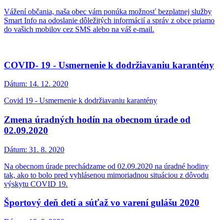
Vážení občania, naša obec vám ponúka možnosť bezplatnej služby
Smart Info na odoslanie dôležitých informácií a správ z obce priamo
do vašich mobilov cez SMS alebo na váš e-mail.
COVID- 19 - Usmernenie k dodržiavaniu karantény
Dátum:
14. 12. 2020
Covid 19 - Usmernenie k dodržiavaniu karantény
Zmena úradných hodín na obecnom úrade od
02.09.2020
Dátum:
31. 8. 2020
Na obecnom úrade prechádzame od 02.09.2020 na úradné hodiny
tak, ako to bolo pred vyhlásenou mimoriadnou situáciou z dôvodu
výskytu COVID 19.
Športový deň detí a súťaž vo varení gulášu 2020