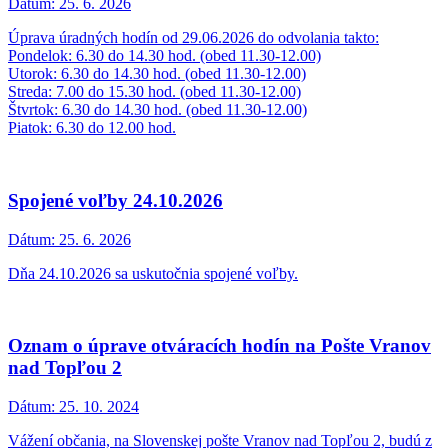
Dátum:
25. 6. 2026
Úprava úradných hodín od 29.06.2026 do odvolania takto:
Pondelok: 6.30 do 14.30 hod. (obed 11.30-12.00)
Utorok: 6.30 do 14.30 hod. (obed 11.30-12.00)
Streda: 7.00 do 15.30 hod. (obed 11.30-12.00)
Štvrtok: 6.30 do 14.30 hod. (obed 11.30-12.00)
Piatok: 6.30 do 12.00 hod.
Spojené voľby 24.10.2026
Dátum:
25. 6. 2026
Dňa 24.10.2026 sa uskutočnia spojené voľby.
Oznam o úprave otváracích hodín na Pošte Vranov
nad Topľou 2
Dátum:
25. 10. 2024
Vážení občania, na Slovenskej pošte Vranov nad Topľou 2, budú z