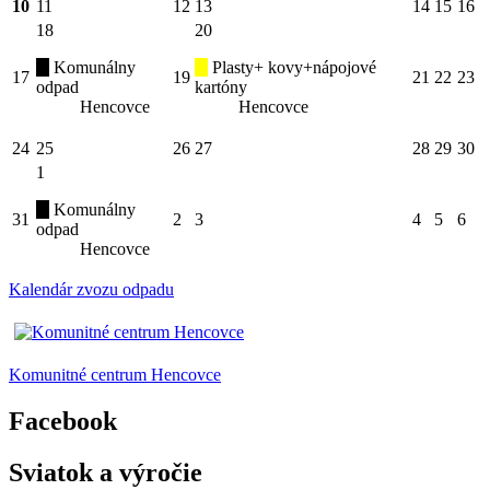
10
11
12
13
14
15
16
18
20
Komunálny
Plasty+ kovy+nápojové
17
19
21
22
23
odpad
kartóny
Hencovce
Hencovce
24
25
26
27
28
29
30
1
Komunálny
31
2
3
4
5
6
odpad
Hencovce
Kalendár zvozu odpadu
Komunitné centrum Hencovce
Facebook
Sviatok a výročie