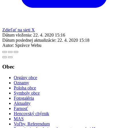
Zdieľať na sieti X
Dátum vloženia:
22. 4. 2020 15:16
Dátum poslednej aktualizácie:
22. 4. 2020 15:18
Autor:
Správce Webu
Obec
Orgány obce
Oznamy
Poloha obce
Symboly obce
Fotogaléria
Aktuality
Farnosť
Hencovský chýrnik
MAS
Voľby, Referendum