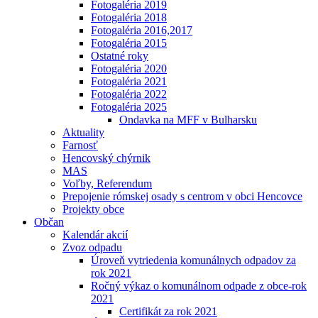
Fotogaléria 2019
Fotogaléria 2018
Fotogaléria 2016,2017
Fotogaléria 2015
Ostatné roky
Fotogaléria 2020
Fotogaléria 2021
Fotogaléria 2022
Fotogaléria 2025
Ondavka na MFF v Bulharsku
Aktuality
Farnosť
Hencovský chýrnik
MAS
Voľby, Referendum
Prepojenie rómskej osady s centrom v obci Hencovce
Projekty obce
Občan
Kalendár akcií
Zvoz odpadu
Úroveň vytriedenia komunálnych odpadov za
rok 2021
Ročný výkaz o komunálnom odpade z obce-rok
2021
Certifikát za rok 2021