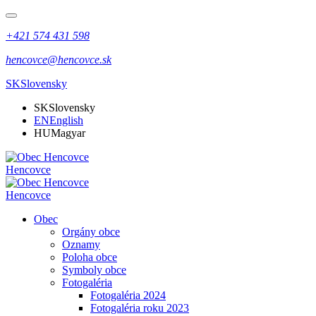
+421 574 431 598
hencovce@hencovce.sk
SK
Slovensky
SK
Slovensky
EN
English
HU
Magyar
Hencovce
Hencovce
Obec
Orgány obce
Oznamy
Poloha obce
Symboly obce
Fotogaléria
Fotogaléria 2024
Fotogaléria roku 2023