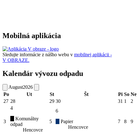
Mobilná aplikácia
Sledujte informácie z nášho webu v
mobilnej aplikácii -
V OBRAZE.
Kalendár vývozu odpadu
August
2026
Po
Ut
St
Št
Pi
So
Ne
27
28
29
30
31
1
2
4
6
Komunálny
3
5
Papier
7
8
9
odpad
Hencovce
Hencovce