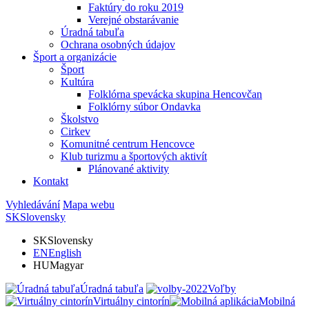
Faktúry do roku 2019
Verejné obstarávanie
Úradná tabuľa
Ochrana osobných údajov
Šport a organizácie
Šport
Kultúra
Folklórna spevácka skupina Hencovčan
Folklórny súbor Ondavka
Školstvo
Cirkev
Komunitné centrum Hencovce
Klub turizmu a športových aktivít
Plánované aktivity
Kontakt
Vyhledávání
Mapa webu
SK
Slovensky
SK
Slovensky
EN
English
HU
Magyar
Úradná tabuľa
Voľby
Virtuálny cintorín
Mobilná