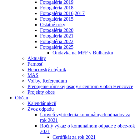
Fotogaléria 2019
Fotogaléria 2018
Fotogaléria 2016,2017
Fotogaléria 2015
Ostatné roky
Fotogaléria 2020
Fotogaléria 2021
Fotogaléria 2022
Fotogaléria 2025
Ondavka na MFF v Bulharsku
Aktuality
Farnosť
Hencovský chýrnik
MAS
Voľby, Referendum
Prepojenie rómskej osady s centrom v obci Hencovce
Projekty obce
Občan
Kalendár akcií
Zvoz odpadu
Úroveň vytriedenia komunálnych odpadov za
rok 2021
Ročný výkaz o komunálnom odpade z obce-rok
2021
Certifikát za rok 2021