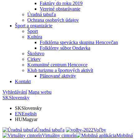
Faktúry do roku 2019
Verejné obstarávanie
Úradná tabuľa
Ochrana osobných údajov
Šport a organizácie
Šport
Kultúra
Folklórna spevácka skupina Hencovčan
Folklórny súbor Ondavka
Školstvo
Cirkev
Komunitné centrum Hencovce
Klub turizmu a športových aktivít
Plánované aktivity
Kontakt
Vyhledávání
Mapa webu
SK
Slovensky
SK
Slovensky
EN
English
HU
Magyar
Úradná tabuľa
Voľby
Virtuálny cintorín
Mobilná