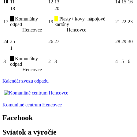
10
11
12
13
14
15
16
18
20
Komunálny
Plasty+ kovy+nápojové
17
19
21
22
23
odpad
kartóny
Hencovce
Hencovce
24
25
26
27
28
29
30
1
Komunálny
31
2
3
4
5
6
odpad
Hencovce
Kalendár zvozu odpadu
Komunitné centrum Hencovce
Facebook
Sviatok a výročie