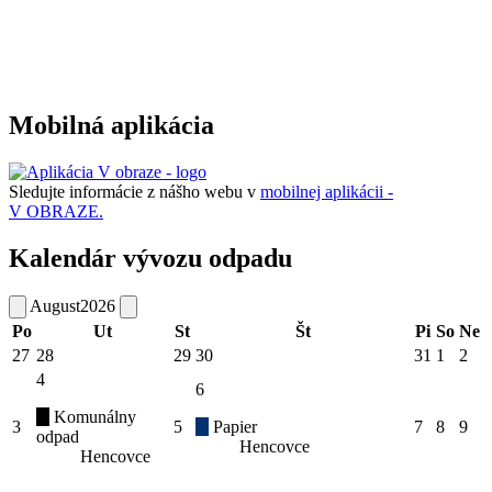
Mobilná aplikácia
Sledujte informácie z nášho webu v
mobilnej aplikácii -
V OBRAZE.
Kalendár vývozu odpadu
August
2026
Po
Ut
St
Št
Pi
So
Ne
27
28
29
30
31
1
2
4
6
Komunálny
3
5
Papier
7
8
9
odpad
Hencovce
Hencovce