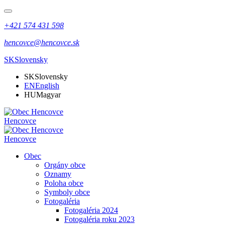
+421 574 431 598
hencovce@hencovce.sk
SK
Slovensky
SK
Slovensky
EN
English
HU
Magyar
Hencovce
Hencovce
Obec
Orgány obce
Oznamy
Poloha obce
Symboly obce
Fotogaléria
Fotogaléria 2024
Fotogaléria roku 2023