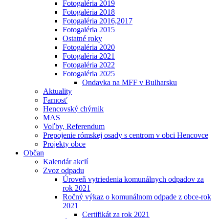
Fotogaléria 2019
Fotogaléria 2018
Fotogaléria 2016,2017
Fotogaléria 2015
Ostatné roky
Fotogaléria 2020
Fotogaléria 2021
Fotogaléria 2022
Fotogaléria 2025
Ondavka na MFF v Bulharsku
Aktuality
Farnosť
Hencovský chýrnik
MAS
Voľby, Referendum
Prepojenie rómskej osady s centrom v obci Hencovce
Projekty obce
Občan
Kalendár akcií
Zvoz odpadu
Úroveň vytriedenia komunálnych odpadov za
rok 2021
Ročný výkaz o komunálnom odpade z obce-rok
2021
Certifikát za rok 2021