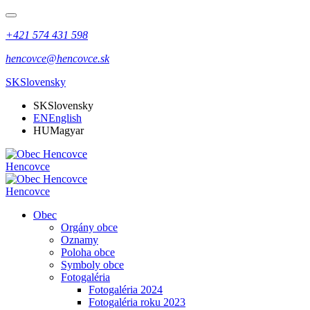
+421 574 431 598
hencovce@hencovce.sk
SK
Slovensky
SK
Slovensky
EN
English
HU
Magyar
Hencovce
Hencovce
Obec
Orgány obce
Oznamy
Poloha obce
Symboly obce
Fotogaléria
Fotogaléria 2024
Fotogaléria roku 2023