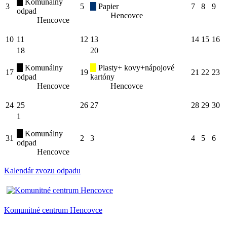
Komunálny
3
5
Papier
7
8
9
odpad
Hencovce
Hencovce
10
11
12
13
14
15
16
18
20
Komunálny
Plasty+ kovy+nápojové
17
19
21
22
23
odpad
kartóny
Hencovce
Hencovce
24
25
26
27
28
29
30
1
Komunálny
31
2
3
4
5
6
odpad
Hencovce
Kalendár zvozu odpadu
Komunitné centrum Hencovce