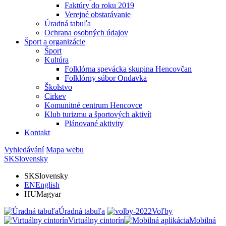
Faktúry do roku 2019
Verejné obstarávanie
Úradná tabuľa
Ochrana osobných údajov
Šport a organizácie
Šport
Kultúra
Folklórna spevácka skupina Hencovčan
Folklórny súbor Ondavka
Školstvo
Cirkev
Komunitné centrum Hencovce
Klub turizmu a športových aktivít
Plánované aktivity
Kontakt
Vyhledávání
Mapa webu
SK
Slovensky
SK
Slovensky
EN
English
HU
Magyar
Úradná tabuľa
Voľby
Virtuálny cintorín
Mobilná