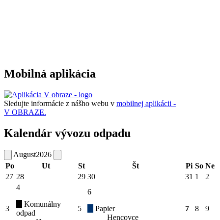
Mobilná aplikácia
Sledujte informácie z nášho webu v
mobilnej aplikácii -
V OBRAZE.
Kalendár vývozu odpadu
August
2026
Po
Ut
St
Št
Pi
So
Ne
27
28
29
30
31
1
2
4
6
Komunálny
3
5
Papier
7
8
9
odpad
Hencovce