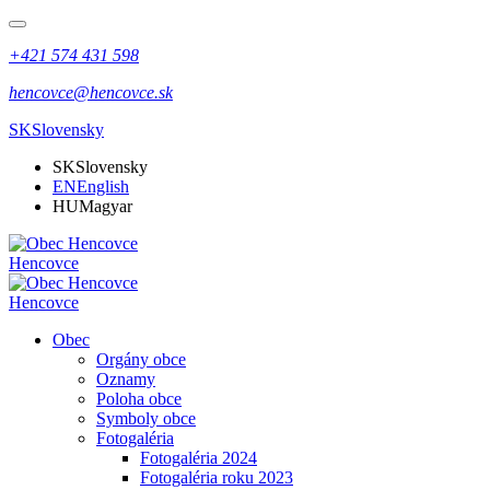
+421 574 431 598
hencovce@hencovce.sk
SK
Slovensky
SK
Slovensky
EN
English
HU
Magyar
Hencovce
Hencovce
Obec
Orgány obce
Oznamy
Poloha obce
Symboly obce
Fotogaléria
Fotogaléria 2024
Fotogaléria roku 2023