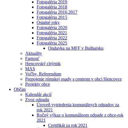
Fotogaléria 2019
Fotogaléria 2018
Fotogaléria 2016,2017
Fotogaléria 2015
Ostatné roky
Fotogaléria 2020
Fotogaléria 2021
Fotogaléria 2022
Fotogaléria 2025
Ondavka na MFF v Bulharsku
Aktuality
Farnosť
Hencovský chýrnik
MAS
Voľby, Referendum
Prepojenie rómskej osady s centrom v obci Hencovce
Projekty obce
Občan
Kalendár akcií
Zvoz odpadu
Úroveň vytriedenia komunálnych odpadov za
rok 2021
Ročný výkaz o komunálnom odpade z obce-rok
2021
Certifikát za rok 2021