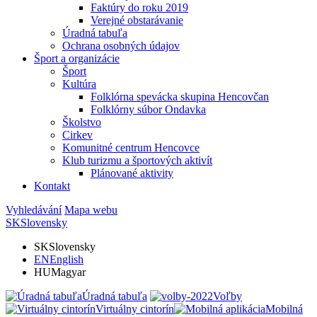
Faktúry do roku 2019
Verejné obstarávanie
Úradná tabuľa
Ochrana osobných údajov
Šport a organizácie
Šport
Kultúra
Folklórna spevácka skupina Hencovčan
Folklórny súbor Ondavka
Školstvo
Cirkev
Komunitné centrum Hencovce
Klub turizmu a športových aktivít
Plánované aktivity
Kontakt
Vyhledávání
Mapa webu
SK
Slovensky
SK
Slovensky
EN
English
HU
Magyar
Úradná tabuľa
Voľby
Virtuálny cintorín
Mobilná