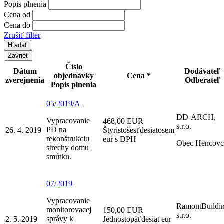
Popis plnenia
Cena od
Cena do
Zrušiť filter
Zavrieť
Číslo
Dátum
Dodávateľ
objednávky
Cena *
zverejnenia
Odberateľ
Popis plnenia
05/2019/A
DD-ARCH,
Vypracovanie
468,00 EUR
s.r.o.
PD na
26. 4. 2019
Štyristošesťdesiatosem
rekonštrukciu
eur s DPH
Obec Hencovc
strechy domu
smútku.
07/2019
Vypracovanie
RamontBuildi
monitorovacej
150,00 EUR
s.r.o.
správy k
2. 5. 2019
Jednostopäťdesiat eur