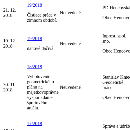
19/2018
PD Hencovsk
21. 12.
Neuvedené
Čistiace práce v
2018
Obec Hencovc
zimnom období.
Inprost, spol.
19/2018
10. 12.
sr.o.
Neuvedené
2018
daňové tlačivá
Obec Hencovc
18/2018
Vyhotovenie
Stanislav Kme
geometrického
Geodetické
30. 11.
plánu na
Neuvedené
práce
2018
majetkovoprávne
vysporiadanie
Obec Hencovc
športového
areálu.
17/2018
Správa a údrž