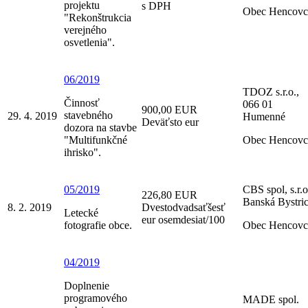
projektu
s DPH
Obec Hencovc
"Rekonštrukcia
verejného
osvetlenia".
06/2019
TDOZ s.r.o.,
Činnosť
066 01
900,00 EUR
stavebného
29. 4. 2019
Humenné
Deväťsto eur
dozora na stavbe
"Multifunkčné
Obec Hencovc
ihrisko".
05/2019
CBS spol, s.r.o
226,80 EUR
Banská Bystri
8. 2. 2019
Dvestodvadsaťšesť
Letecké
eur osemdesiat/100
fotografie obce.
Obec Hencovc
04/2019
Doplnenie
programového
MADE spol.