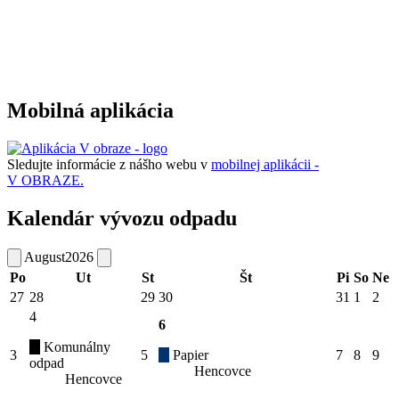
Mobilná aplikácia
Sledujte informácie z nášho webu v
mobilnej aplikácii -
V OBRAZE.
Kalendár vývozu odpadu
August
2026
Po
Ut
St
Št
Pi
So
Ne
27
28
29
30
31
1
2
4
6
Komunálny
3
5
Papier
7
8
9
odpad
Hencovce
Hencovce