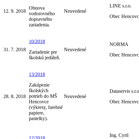
LINE s.r.o.
Obnova
12. 9. 2018
Neuvedené
vodorovného
Obec Hencovc
dopravného
zariadenia.
10/2018
NORMA
31. 7. 2018
Neuvedené
Zariadenie pre
Obec Hencovc
školskú jedáleň.
13/2018
Zakúpenie
školských
Dataservis s.r.o
potrieb do MŠ
28. 8. 2018
Neuvedené
Hencovce
Obec Hencovc
(výkresy, farebné
papiere,
pastelky).
Ing. Cyril
12/2018