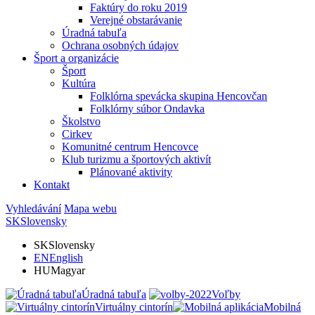
Faktúry do roku 2019
Verejné obstarávanie
Úradná tabuľa
Ochrana osobných údajov
Šport a organizácie
Šport
Kultúra
Folklórna spevácka skupina Hencovčan
Folklórny súbor Ondavka
Školstvo
Cirkev
Komunitné centrum Hencovce
Klub turizmu a športových aktivít
Plánované aktivity
Kontakt
Vyhledávání
Mapa webu
SK
Slovensky
SK
Slovensky
EN
English
HU
Magyar
Úradná tabuľa
Voľby
Virtuálny cintorín
Mobilná