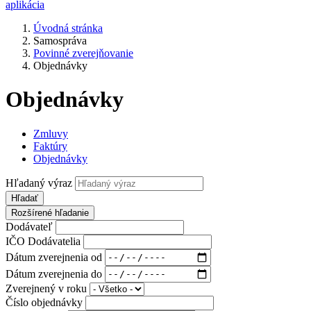
aplikácia
Úvodná stránka
Samospráva
Povinné zverejňovanie
Objednávky
Objednávky
Zmluvy
Faktúry
Objednávky
Hľadaný výraz
Hľadať
Rozšírené hľadanie
Dodávateľ
IČO Dodávatelia
Dátum zverejnenia od
Dátum zverejnenia do
Zverejnený v roku
Číslo objednávky