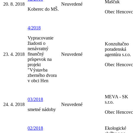
Maščuk
20. 8. 2018
Neuvedené
Koberec do MŠ.
Obec Hencovc
4/2018
Vypracovanie
žiadosti o
Konzultačno
nenávratný
poradenská
finančný
23. 4. 2018
Neuvedené
agentúra s.r.o.
príspevok na
projekt
Obec Hencovc
"Výstavba
zberného dvora
v obci Hen
MEVA - SK
03/2018
s.r.o.
24. 4. 2018
Neuvedené
smetné nádoby
Obec Hencovc
02/2018
Ekologické