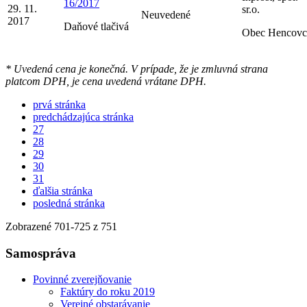
16/2017
29. 11.
sr.o.
Neuvedené
2017
Daňové tlačivá
Obec Hencovc
* Uvedená cena je konečná. V prípade, že je zmluvná strana
platcom DPH, je cena uvedená vrátane DPH.
prvá stránka
predchádzajúca stránka
27
28
29
30
31
ďalšia stránka
posledná stránka
Zobrazené
701
-
725
z 751
Samospráva
Povinné zverejňovanie
Faktúry do roku 2019
Verejné obstarávanie