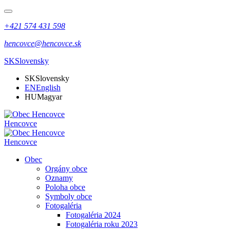
+421 574 431 598
hencovce@hencovce.sk
SK
Slovensky
SK
Slovensky
EN
English
HU
Magyar
Hencovce
Hencovce
Obec
Orgány obce
Oznamy
Poloha obce
Symboly obce
Fotogaléria
Fotogaléria 2024
Fotogaléria roku 2023