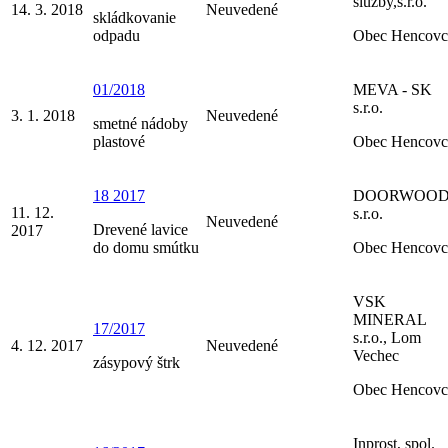
služby,s.r.o.
14. 3. 2018
Neuvedené
skládkovanie
odpadu
Obec Hencovc
01/2018
MEVA - SK
s.r.o.
3. 1. 2018
Neuvedené
smetné nádoby
plastové
Obec Hencovc
18 2017
DOORWOO
11. 12.
s.r.o.
Neuvedené
Drevené lavice
2017
do domu smútku
Obec Hencovc
VSK
MINERAL
17/2017
s.r.o., Lom
4. 12. 2017
Neuvedené
Vechec
zásypový štrk
Obec Hencovc
Inprost, spol.