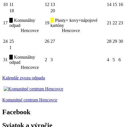
10
11
12
13
14
15
16
18
20
Komunálny
Plasty+ kovy+nápojové
17
19
21
22
23
odpad
kartóny
Hencovce
Hencovce
24
25
26
27
28
29
30
1
Komunálny
31
2
3
4
5
6
odpad
Hencovce
Kalendár zvozu odpadu
Komunitné centrum Hencovce
Facebook
Sviatok a výročie