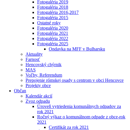
Fotogaléria 2019
Fotogaléria 2018
Fotogaléria 2016,2017
Fotogaléria 2015
Ostatné roky
Fotogaléria 2020
Fotogaléria 2021
Fotogaléria 2022
Fotogaléria 2025
Ondavka na MFF v Bulharsku
Aktuality
Farnosť
Hencovský chýrnik
MAS
Voľby, Referendum
Prepojenie rómskej osady s centrom v obci Hencovce
Projekty obce
Občan
Kalendár akcií
Zvoz odpadu
Úroveň vytriedenia komunálnych odpadov za
rok 2021
Ročný výkaz o komunálnom odpade z obce-rok
2021
Certifikát za rok 2021