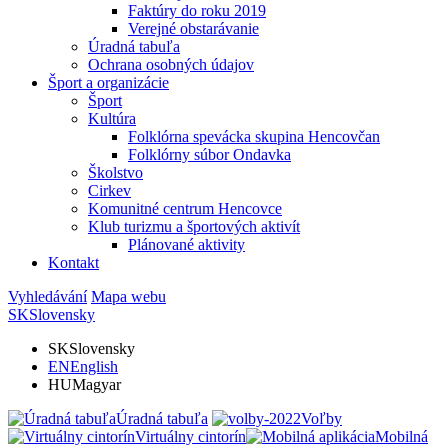
Faktúry do roku 2019
Verejné obstarávanie
Úradná tabuľa
Ochrana osobných údajov
Šport a organizácie
Šport
Kultúra
Folklórna spevácka skupina Hencovčan
Folklórny súbor Ondavka
Školstvo
Cirkev
Komunitné centrum Hencovce
Klub turizmu a športových aktivít
Plánované aktivity
Kontakt
Vyhledávání
Mapa webu
SK
Slovensky
SK
Slovensky
EN
English
HU
Magyar
Úradná tabuľa
Voľby
Virtuálny cintorín
Mobilná