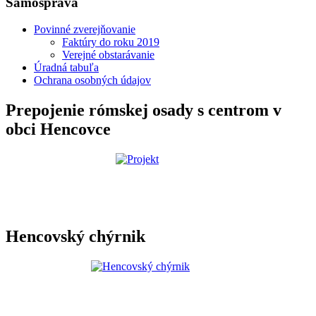
Samospráva
Povinné zverejňovanie
Faktúry do roku 2019
Verejné obstarávanie
Úradná tabuľa
Ochrana osobných údajov
Prepojenie rómskej osady s centrom v
obci Hencovce
Hencovský chýrnik