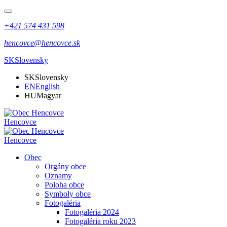
+421 574 431 598
hencovce@hencovce.sk
SK
Slovensky
SK
Slovensky
EN
English
HU
Magyar
Hencovce
Hencovce
Obec
Orgány obce
Oznamy
Poloha obce
Symboly obce
Fotogaléria
Fotogaléria 2024
Fotogaléria roku 2023