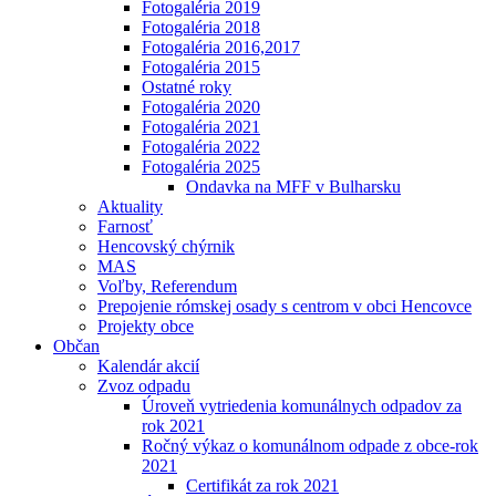
Fotogaléria 2019
Fotogaléria 2018
Fotogaléria 2016,2017
Fotogaléria 2015
Ostatné roky
Fotogaléria 2020
Fotogaléria 2021
Fotogaléria 2022
Fotogaléria 2025
Ondavka na MFF v Bulharsku
Aktuality
Farnosť
Hencovský chýrnik
MAS
Voľby, Referendum
Prepojenie rómskej osady s centrom v obci Hencovce
Projekty obce
Občan
Kalendár akcií
Zvoz odpadu
Úroveň vytriedenia komunálnych odpadov za
rok 2021
Ročný výkaz o komunálnom odpade z obce-rok
2021
Certifikát za rok 2021