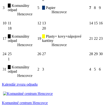
Komunálny
3
5
Papier
7
8
9
odpad
Hencovce
Hencovce
10
11
12
13
14
15
16
18
20
Komunálny
Plasty+ kovy+nápojové
17
19
21
22
23
odpad
kartóny
Hencovce
Hencovce
24
25
26
27
28
29
30
1
Komunálny
31
2
3
4
5
6
odpad
Hencovce
Kalendár zvozu odpadu
Komunitné centrum Hencovce