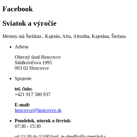
Facebook
Sviatok a výročie
Meniny má
Štefánia
, Kajetán, Afra, Afrodita, Kajetána, Štefana
Adresa
Obecný úrad Hencovce
Sládkovičova 1995
093 02 Hencovce
Spojenie
tel. číslo:
+421 917 580 937
E-mail:
hencovce@hencovce.sk
Pondelok, utorok a štvrtok
:
07:30 - 15:30
od 11:30 do 12:00 hod. je obedňajšia prestávka