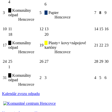
4
6
Komunálny
3
5
Papier
7
8
9
odpad
Hencovce
Hencovce
10
11
12
13
14
15
16
18
20
Komunálny
Plasty+ kovy+nápojové
17
19
21
22
23
odpad
kartóny
Hencovce
Hencovce
24
25
26
27
28
29
30
1
Komunálny
31
2
3
4
5
6
odpad
Hencovce
Kalendár zvozu odpadu