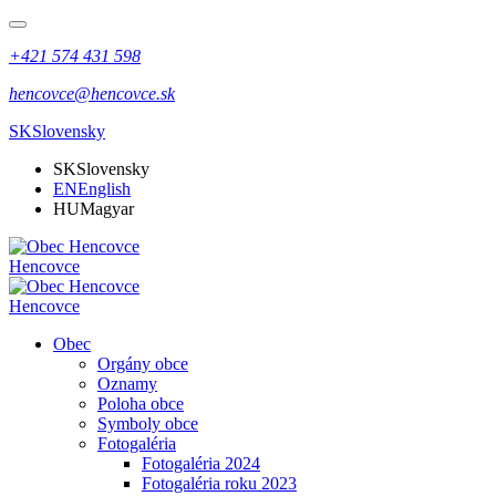
+421 574 431 598
hencovce@hencovce.sk
SK
Slovensky
SK
Slovensky
EN
English
HU
Magyar
Hencovce
Hencovce
Obec
Orgány obce
Oznamy
Poloha obce
Symboly obce
Fotogaléria
Fotogaléria 2024
Fotogaléria roku 2023