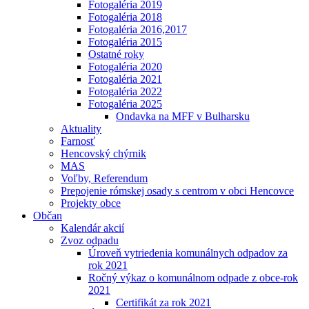
Fotogaléria 2019
Fotogaléria 2018
Fotogaléria 2016,2017
Fotogaléria 2015
Ostatné roky
Fotogaléria 2020
Fotogaléria 2021
Fotogaléria 2022
Fotogaléria 2025
Ondavka na MFF v Bulharsku
Aktuality
Farnosť
Hencovský chýrnik
MAS
Voľby, Referendum
Prepojenie rómskej osady s centrom v obci Hencovce
Projekty obce
Občan
Kalendár akcií
Zvoz odpadu
Úroveň vytriedenia komunálnych odpadov za
rok 2021
Ročný výkaz o komunálnom odpade z obce-rok
2021
Certifikát za rok 2021