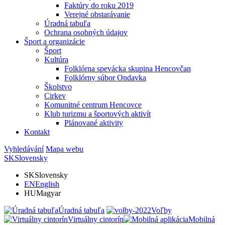
Faktúry do roku 2019
Verejné obstarávanie
Úradná tabuľa
Ochrana osobných údajov
Šport a organizácie
Šport
Kultúra
Folklórna spevácka skupina Hencovčan
Folklórny súbor Ondavka
Školstvo
Cirkev
Komunitné centrum Hencovce
Klub turizmu a športových aktivít
Plánované aktivity
Kontakt
Vyhledávání
Mapa webu
SK
Slovensky
SK
Slovensky
EN
English
HU
Magyar
Úradná tabuľa
Voľby
Virtuálny cintorín
Mobilná