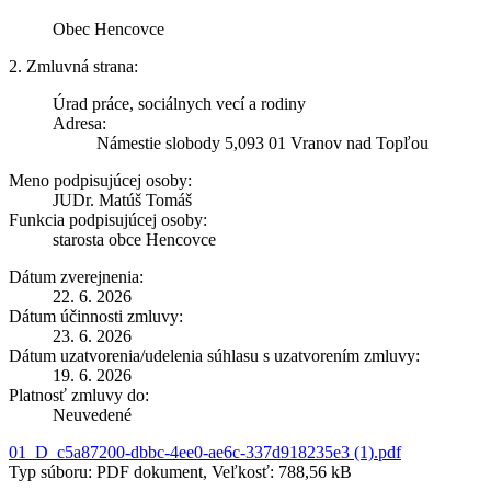
Obec Hencovce
2. Zmluvná strana:
Úrad práce, sociálnych vecí a rodiny
Adresa:
Námestie slobody 5,093 01 Vranov nad Topľou
Meno podpisujúcej osoby:
JUDr. Matúš Tomáš
Funkcia podpisujúcej osoby:
starosta obce Hencovce
Dátum zverejnenia:
22. 6. 2026
Dátum účinnosti zmluvy:
23. 6. 2026
Dátum uzatvorenia/udelenia súhlasu s uzatvorením zmluvy:
19. 6. 2026
Platnosť zmluvy do:
Neuvedené
01_D_c5a87200-dbbc-4ee0-ae6c-337d918235e3 (1).pdf
Typ súboru: PDF dokument, Veľkosť: 788,56 kB