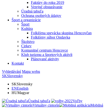
Faktúry do roku 2019
Verejné obstarávanie
Úradná tabuľa
Ochrana osobných údajov
Šport a organizácie
Šport
Kultúra
Folklórna spevácka skupina Hencovčan
Folklórny súbor Ondavka
Školstvo
Cirkev
Komunitné centrum Hencovce
Klub turizmu a športových aktivít
Plánované aktivity
Kontakt
Vyhledávání
Mapa webu
SK
Slovensky
SK
Slovensky
EN
English
HU
Magyar
Úradná tabuľa
Voľby
Virtuálny cintorín
Mobilná