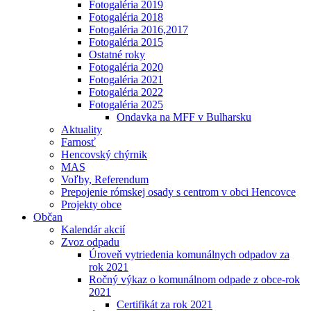
Fotogaléria 2019
Fotogaléria 2018
Fotogaléria 2016,2017
Fotogaléria 2015
Ostatné roky
Fotogaléria 2020
Fotogaléria 2021
Fotogaléria 2022
Fotogaléria 2025
Ondavka na MFF v Bulharsku
Aktuality
Farnosť
Hencovský chýrnik
MAS
Voľby, Referendum
Prepojenie rómskej osady s centrom v obci Hencovce
Projekty obce
Občan
Kalendár akcií
Zvoz odpadu
Úroveň vytriedenia komunálnych odpadov za
rok 2021
Ročný výkaz o komunálnom odpade z obce-rok
2021
Certifikát za rok 2021