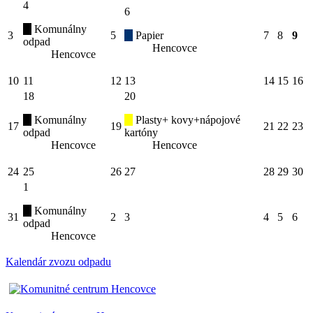
4
6
Komunálny
3
5
Papier
7
8
9
odpad
Hencovce
Hencovce
10
11
12
13
14
15
16
18
20
Komunálny
Plasty+ kovy+nápojové
17
19
21
22
23
odpad
kartóny
Hencovce
Hencovce
24
25
26
27
28
29
30
1
Komunálny
31
2
3
4
5
6
odpad
Hencovce
Kalendár zvozu odpadu