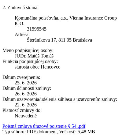
2. Zmluvná strana:
Komunálna poisťovňa, a.s., Vienna Insurance Group
IČO:
31595545
Adresa:
Šteránikova 17, 811 05 Bratislava
Meno podpisujúcej osoby:
JUDr. Matúš Tomáš
Funkcia podpisujúcej osoby:
starosta obce Hencovce
Dátum zverejnenia:
25. 6. 2026
Dátum účinnosti zmluvy:
26. 6. 2026
Dátum uzatvorenia/udelenia súhlasu s uzatvorením zmluvy:
22. 6. 2026
Platnosť zmluvy do:
Neuvedené
Poistná zmluva úrazové poistenie § 54 .pdf
Typ súboru: PDF dokument, Veľkosť: 5,48 MB