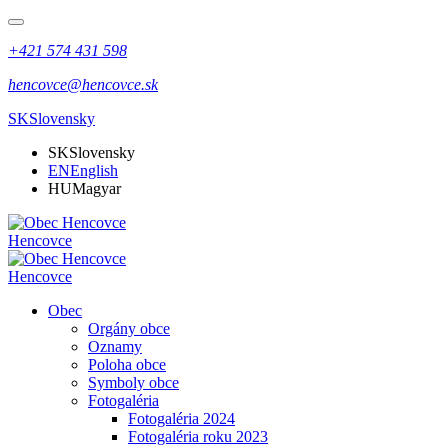
+421 574 431 598
hencovce@hencovce.sk
SK
Slovensky
SK
Slovensky
EN
English
HU
Magyar
Hencovce
Hencovce
Obec
Orgány obce
Oznamy
Poloha obce
Symboly obce
Fotogaléria
Fotogaléria 2024
Fotogaléria roku 2023