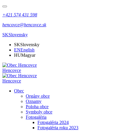
+421 574 431 598
hencovce@hencovce.sk
SK
Slovensky
SK
Slovensky
EN
English
HU
Magyar
Hencovce
Hencovce
Obec
Orgány obce
Oznamy
Poloha obce
Symboly obce
Fotogaléria
Fotogaléria 2024
Fotogaléria roku 2023