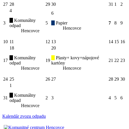
27
28
29
30
31
1
2
4
6
Komunálny
3
5
Papier
7
8
9
odpad
Hencovce
Hencovce
10
11
12
13
14
15
16
18
20
Komunálny
Plasty+ kovy+nápojové
17
19
21
22
23
odpad
kartóny
Hencovce
Hencovce
24
25
26
27
28
29
30
1
Komunálny
31
2
3
4
5
6
odpad
Hencovce
Kalendár zvozu odpadu