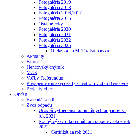
Fotogaléria 2019
Fotogaléria 2018
Fotogaléria 2016,2017
Fotogaléria 2015
Ostatné roky
Fotogaléria 2020
Fotogaléria 2021
Fotogaléria 2022
Fotogaléria 2025
Ondavka na MFF v Bulharsku
Aktuality
Farnosť
Hencovský chýrnik
MAS
Voľby, Referendum
Prepojenie rómskej osady s centrom v obci Hencovce
Projekty obce
Občan
Kalendár akcií
Zvoz odpadu
Úroveň vytriedenia komunálnych odpadov za
rok 2021
Ročný výkaz o komunálnom odpade z obce-rok
2021
Certifikát za rok 2021