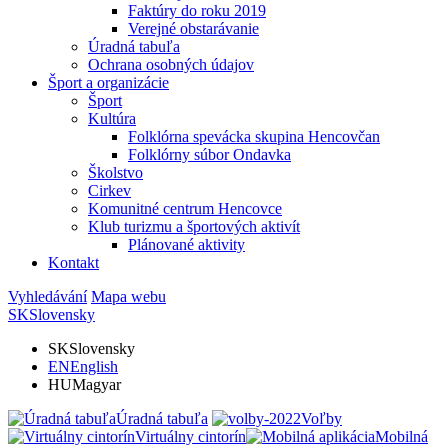
Faktúry do roku 2019
Verejné obstarávanie
Úradná tabuľa
Ochrana osobných údajov
Šport a organizácie
Šport
Kultúra
Folklórna spevácka skupina Hencovčan
Folklórny súbor Ondavka
Školstvo
Cirkev
Komunitné centrum Hencovce
Klub turizmu a športových aktivít
Plánované aktivity
Kontakt
Vyhledávání
Mapa webu
SK
Slovensky
SK
Slovensky
EN
English
HU
Magyar
Úradná tabuľa
Voľby
Virtuálny cintorín
Mobilná