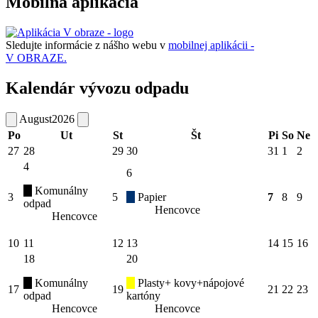
Mobilná aplikácia
Sledujte informácie z nášho webu v
mobilnej aplikácii -
V OBRAZE.
Kalendár vývozu odpadu
August
2026
Po
Ut
St
Št
Pi
So
Ne
27
28
29
30
31
1
2
4
6
Komunálny
3
5
Papier
7
8
9
odpad
Hencovce
Hencovce
10
11
12
13
14
15
16
18
20
Komunálny
Plasty+ kovy+nápojové
17
19
21
22
23
odpad
kartóny
Hencovce
Hencovce