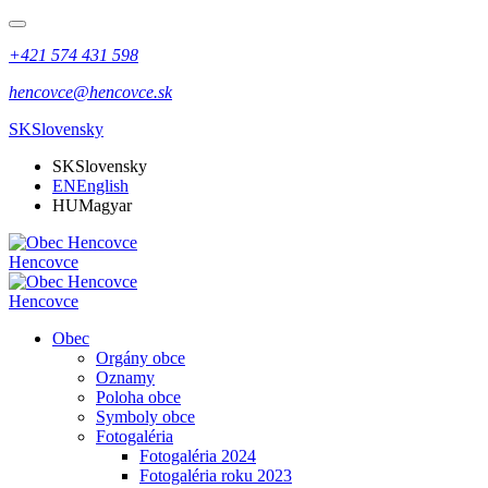
+421 574 431 598
hencovce@hencovce.sk
SK
Slovensky
SK
Slovensky
EN
English
HU
Magyar
Hencovce
Hencovce
Obec
Orgány obce
Oznamy
Poloha obce
Symboly obce
Fotogaléria
Fotogaléria 2024
Fotogaléria roku 2023