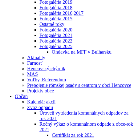
Fotogaléria 2019
Fotogaléria 2018
Fotogaléria 2016,2017
Fotogaléria 2015
Ostatné roky
Fotogaléria 2020
Fotogaléria 2021
Fotogaléria 2022
Fotogaléria 2025
Ondavka na MFF v Bulharsku
Aktuality
Farnosť
Hencovský chýrnik
MAS
Voľby, Referendum
Prepojenie rómskej osady s centrom v obci Hencovce
Projekty obce
Občan
Kalendár akcií
Zvoz odpadu
Úroveň vytriedenia komunálnych odpadov za
rok 2021
Ročný výkaz o komunálnom odpade z obce-rok
2021
Certifikát za rok 2021