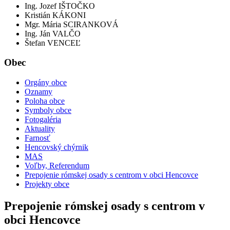
Ing. Jozef IŠTOČKO
Kristián KÁKONI
Mgr. Mária SCIRANKOVÁ
Ing. Ján VALČO
Štefan VENCEĽ
Obec
Orgány obce
Oznamy
Poloha obce
Symboly obce
Fotogaléria
Aktuality
Farnosť
Hencovský chýrnik
MAS
Voľby, Referendum
Prepojenie rómskej osady s centrom v obci Hencovce
Projekty obce
Prepojenie rómskej osady s centrom v
obci Hencovce