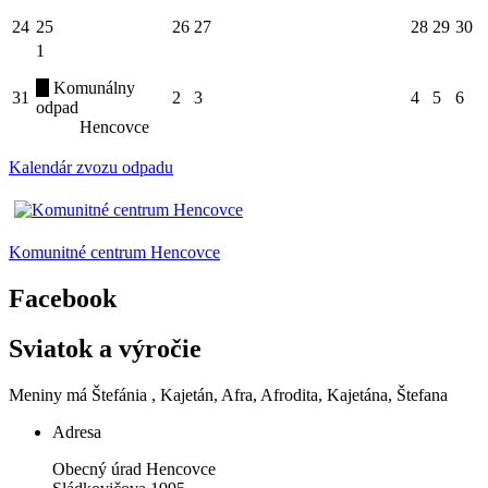
24
25
26
27
28
29
30
1
Komunálny
31
2
3
4
5
6
odpad
Hencovce
Kalendár zvozu odpadu
Komunitné centrum Hencovce
Facebook
Sviatok a výročie
Meniny má
Štefánia
, Kajetán, Afra, Afrodita, Kajetána, Štefana
Adresa
Obecný úrad Hencovce