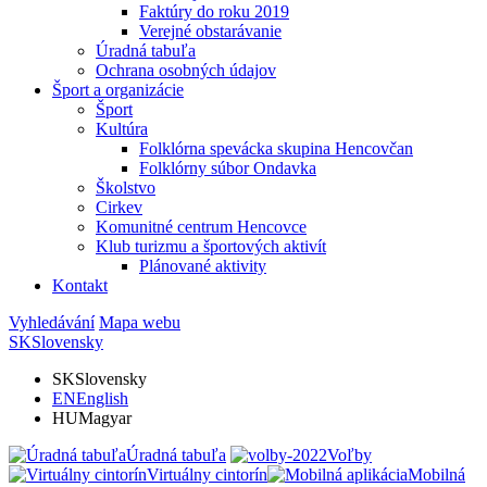
Faktúry do roku 2019
Verejné obstarávanie
Úradná tabuľa
Ochrana osobných údajov
Šport a organizácie
Šport
Kultúra
Folklórna spevácka skupina Hencovčan
Folklórny súbor Ondavka
Školstvo
Cirkev
Komunitné centrum Hencovce
Klub turizmu a športových aktivít
Plánované aktivity
Kontakt
Vyhledávání
Mapa webu
SK
Slovensky
SK
Slovensky
EN
English
HU
Magyar
Úradná tabuľa
Voľby
Virtuálny cintorín
Mobilná