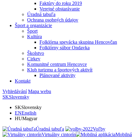
Faktúry do roku 2019
Verejné obstarávanie
Úradná tabuľa
Ochrana osobných údajov
Šport a organizácie
Šport
Kultúra
Folklórna spevácka skupina Hencovčan
Folklórny súbor Ondavka
Školstvo
Cirkev
Komunitné centrum Hencovce
Klub turizmu a športových aktivít
Plánované aktivity
Kontakt
Vyhledávání
Mapa webu
SK
Slovensky
SK
Slovensky
EN
English
HU
Magyar
Úradná tabuľa
Voľby
Virtuálny cintorín
Mobilná