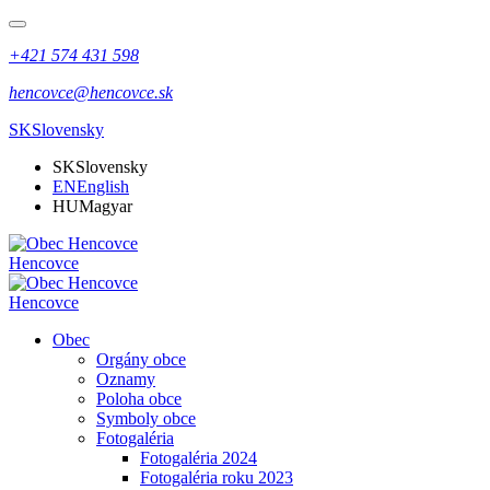
+421 574 431 598
hencovce@hencovce.sk
SK
Slovensky
SK
Slovensky
EN
English
HU
Magyar
Hencovce
Hencovce
Obec
Orgány obce
Oznamy
Poloha obce
Symboly obce
Fotogaléria
Fotogaléria 2024
Fotogaléria roku 2023