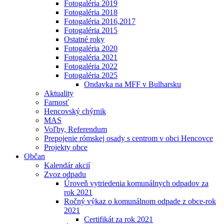
Fotogaléria 2019
Fotogaléria 2018
Fotogaléria 2016,2017
Fotogaléria 2015
Ostatné roky
Fotogaléria 2020
Fotogaléria 2021
Fotogaléria 2022
Fotogaléria 2025
Ondavka na MFF v Bulharsku
Aktuality
Farnosť
Hencovský chýrnik
MAS
Voľby, Referendum
Prepojenie rómskej osady s centrom v obci Hencovce
Projekty obce
Občan
Kalendár akcií
Zvoz odpadu
Úroveň vytriedenia komunálnych odpadov za
rok 2021
Ročný výkaz o komunálnom odpade z obce-rok
2021
Certifikát za rok 2021