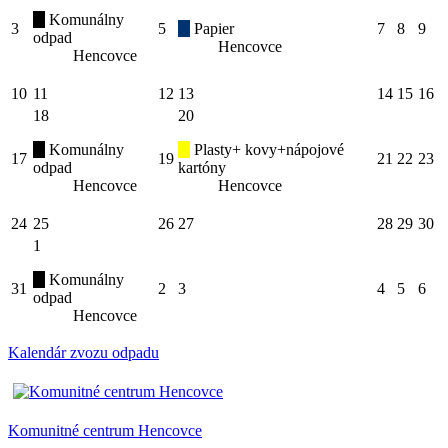
Komunálny
3
5
Papier
7
8
9
odpad
Hencovce
Hencovce
10
11
12
13
14
15
16
18
20
Komunálny
Plasty+ kovy+nápojové
17
19
21
22
23
odpad
kartóny
Hencovce
Hencovce
24
25
26
27
28
29
30
1
Komunálny
31
2
3
4
5
6
odpad
Hencovce
Kalendár zvozu odpadu
Komunitné centrum Hencovce