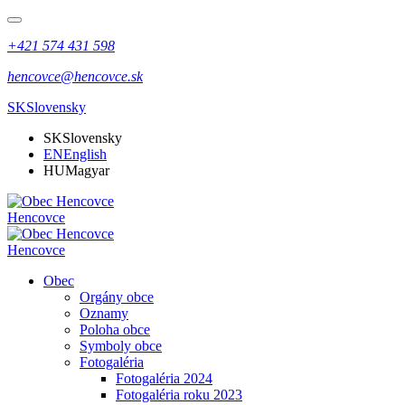
+421 574 431 598
hencovce@hencovce.sk
SK
Slovensky
SK
Slovensky
EN
English
HU
Magyar
Hencovce
Hencovce
Obec
Orgány obce
Oznamy
Poloha obce
Symboly obce
Fotogaléria
Fotogaléria 2024
Fotogaléria roku 2023