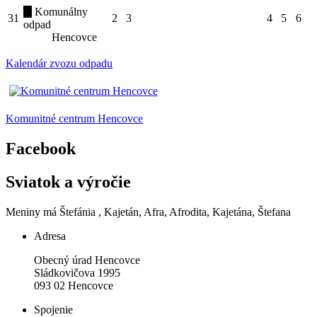
Komunálny
31
2
3
4
5
6
odpad
Hencovce
Kalendár zvozu odpadu
Komunitné centrum Hencovce
Facebook
Sviatok a výročie
Meniny má
Štefánia
, Kajetán, Afra, Afrodita, Kajetána, Štefana
Adresa
Obecný úrad Hencovce
Sládkovičova 1995
093 02 Hencovce
Spojenie