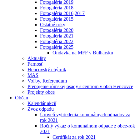
Fotogaléria 2019
Fotogaléria 2018
Fotogaléria 2016,2017
Fotogaléria 2015
Ostatné roky
Fotogaléria 2020
Fotogaléria 2021
Fotogaléria 2022
Fotogaléria 2025
Ondavka na MFF v Bulharsku
Aktuality
Farnosť
Hencovský chýrnik
MAS
Voľby, Referendum
Prepojenie rómskej osady s centrom v obci Hencovce
Projekty obce
Občan
Kalendár akcií
Zvoz odpadu
Úroveň vytriedenia komunálnych odpadov za
rok 2021
Ročný výkaz o komunálnom odpade z obce-rok
2021
Certifikát za rok 2021