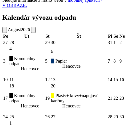
Sledujte informácie z nášho webu v
mobilnej aplikácii -
V OBRAZE.
Kalendár vývozu odpadu
August
2026
Po
Ut
St
Št
Pi
So
Ne
27
28
29
30
31
1
2
4
6
Komunálny
3
5
Papier
7
8
9
odpad
Hencovce
Hencovce
10
11
12
13
14
15
16
18
20
Komunálny
Plasty+ kovy+nápojové
17
19
21
22
23
odpad
kartóny
Hencovce
Hencovce
24
25
26
27
28
29
30
1