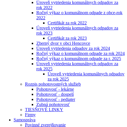
Úroveň vytriedenia komunálnych odpadov za
rok 2022
Ročný výkaz o komunálnom odpade z obce-rok
2022
Certifikát za rok 2022
Úroveň vytriedenia komunálnych odpadov za
rok 2023
Certifikát za rok 2023
Zberný dvor v obci Hencovce
Úroveň vytriedenia odpadov za rok 2024
Ročný výkaz o komunálnom odpade za rok 2024
Ročný výkaz o komunálnom odpade za r. 2025
Úroveň vytriedenia komunálnych odpadov za
rok 2025
Úroveň vytriedenia komunálnych odpadov
za rok 2025
Rozpis pohotovostných služieb
Pohotovosť - lekárne
Pohotovosť - dospelí
Pohotovosť - pediater
Zubná pohotovosť
TIESŇOVÉ LINKY
Firmy
Samospráva
Povinné zverejňovanie