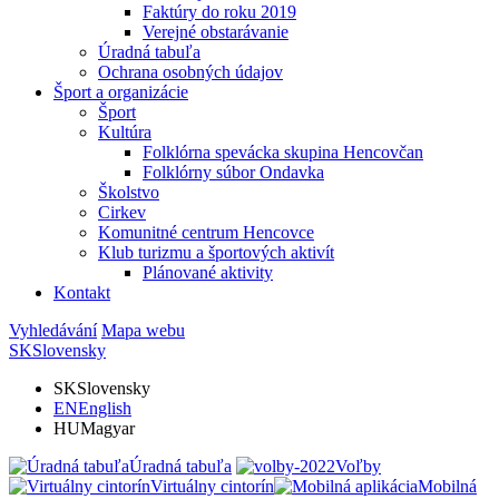
Faktúry do roku 2019
Verejné obstarávanie
Úradná tabuľa
Ochrana osobných údajov
Šport a organizácie
Šport
Kultúra
Folklórna spevácka skupina Hencovčan
Folklórny súbor Ondavka
Školstvo
Cirkev
Komunitné centrum Hencovce
Klub turizmu a športových aktivít
Plánované aktivity
Kontakt
Vyhledávání
Mapa webu
SK
Slovensky
SK
Slovensky
EN
English
HU
Magyar
Úradná tabuľa
Voľby
Virtuálny cintorín
Mobilná