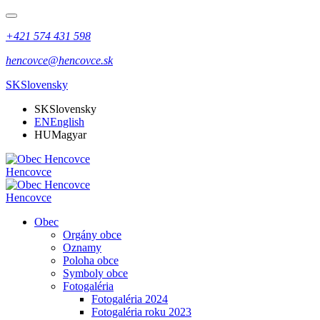
+421 574 431 598
hencovce@hencovce.sk
SK
Slovensky
SK
Slovensky
EN
English
HU
Magyar
Hencovce
Hencovce
Obec
Orgány obce
Oznamy
Poloha obce
Symboly obce
Fotogaléria
Fotogaléria 2024
Fotogaléria roku 2023