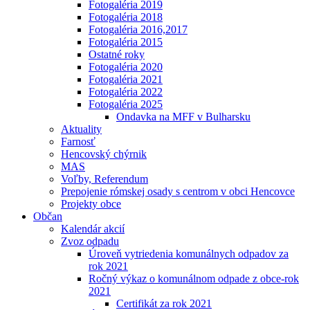
Fotogaléria 2019
Fotogaléria 2018
Fotogaléria 2016,2017
Fotogaléria 2015
Ostatné roky
Fotogaléria 2020
Fotogaléria 2021
Fotogaléria 2022
Fotogaléria 2025
Ondavka na MFF v Bulharsku
Aktuality
Farnosť
Hencovský chýrnik
MAS
Voľby, Referendum
Prepojenie rómskej osady s centrom v obci Hencovce
Projekty obce
Občan
Kalendár akcií
Zvoz odpadu
Úroveň vytriedenia komunálnych odpadov za
rok 2021
Ročný výkaz o komunálnom odpade z obce-rok
2021
Certifikát za rok 2021