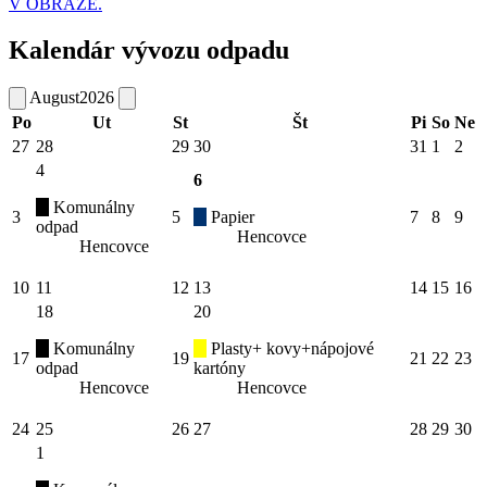
V OBRAZE.
Kalendár vývozu odpadu
August
2026
Po
Ut
St
Št
Pi
So
Ne
27
28
29
30
31
1
2
4
6
Komunálny
3
5
Papier
7
8
9
odpad
Hencovce
Hencovce
10
11
12
13
14
15
16
18
20
Komunálny
Plasty+ kovy+nápojové
17
19
21
22
23
odpad
kartóny
Hencovce
Hencovce
24
25
26
27
28
29
30
1