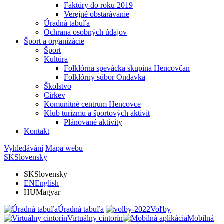
Faktúry do roku 2019
Verejné obstarávanie
Úradná tabuľa
Ochrana osobných údajov
Šport a organizácie
Šport
Kultúra
Folklórna spevácka skupina Hencovčan
Folklórny súbor Ondavka
Školstvo
Cirkev
Komunitné centrum Hencovce
Klub turizmu a športových aktivít
Plánované aktivity
Kontakt
Vyhledávání
Mapa webu
SK
Slovensky
SK
Slovensky
EN
English
HU
Magyar
Úradná tabuľa
Voľby
Virtuálny cintorín
Mobilná