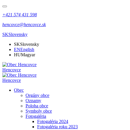
+421 574 431 598
hencovce@hencovce.sk
SK
Slovensky
SK
Slovensky
EN
English
HU
Magyar
Hencovce
Hencovce
Obec
Orgány obce
Oznamy
Poloha obce
Symboly obce
Fotogaléria
Fotogaléria 2024
Fotogaléria roku 2023