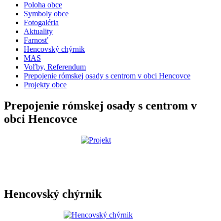
Poloha obce
Symboly obce
Fotogaléria
Aktuality
Farnosť
Hencovský chýrnik
MAS
Voľby, Referendum
Prepojenie rómskej osady s centrom v obci Hencovce
Projekty obce
Prepojenie rómskej osady s centrom v
obci Hencovce
Hencovský chýrnik