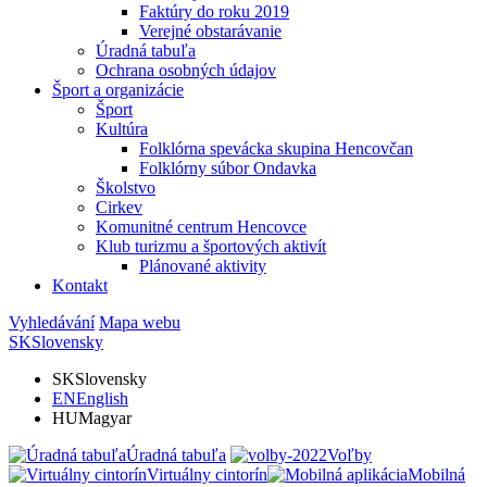
Faktúry do roku 2019
Verejné obstarávanie
Úradná tabuľa
Ochrana osobných údajov
Šport a organizácie
Šport
Kultúra
Folklórna spevácka skupina Hencovčan
Folklórny súbor Ondavka
Školstvo
Cirkev
Komunitné centrum Hencovce
Klub turizmu a športových aktivít
Plánované aktivity
Kontakt
Vyhledávání
Mapa webu
SK
Slovensky
SK
Slovensky
EN
English
HU
Magyar
Úradná tabuľa
Voľby
Virtuálny cintorín
Mobilná