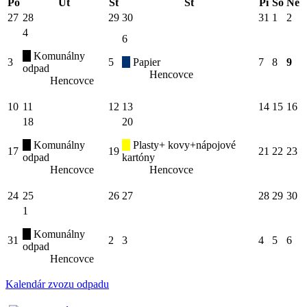
Po
Ut
St
Št
Pi
So
Ne
27
28
29
30
31
1
2
4
6
Komunálny
3
5
Papier
7
8
9
odpad
Hencovce
Hencovce
10
11
12
13
14
15
16
18
20
Komunálny
Plasty+ kovy+nápojové
17
19
21
22
23
odpad
kartóny
Hencovce
Hencovce
24
25
26
27
28
29
30
1
Komunálny
31
2
3
4
5
6
odpad
Hencovce
Kalendár zvozu odpadu