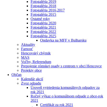
Fotogaléria 2019
Fotogaléria 2018
Fotogaléria 2016,2017
Fotogaléria 2015
Ostatné roky
Fotogaléria 2020
Fotogaléria 2021
Fotogaléria 2022
Fotogaléria 2025
Ondavka na MFF v Bulharsku
Aktuality
Farnosť
Hencovský chýrnik
MAS
Voľby, Referendum
Prepojenie rómskej osady s centrom v obci Hencovce
Projekty obce
Občan
Kalendár akcií
Zvoz odpadu
Úroveň vytriedenia komunálnych odpadov za
rok 2021
Ročný výkaz o komunálnom odpade z obce-rok
2021
Certifikát za rok 2021