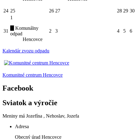
24
25
26
27
28
29
30
1
Komunálny
31
2
3
4
5
6
odpad
Hencovce
Kalendár zvozu odpadu
Komunitné centrum Hencovce
Facebook
Sviatok a výročie
Meniny má
Jozefína
, Nehoslav, Jozefa
Adresa
Obecný úrad Hencovce