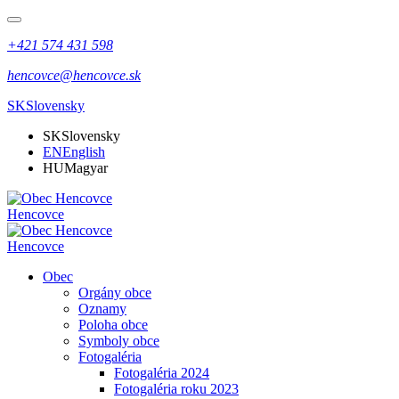
+421 574 431 598
hencovce@hencovce.sk
SK
Slovensky
SK
Slovensky
EN
English
HU
Magyar
Hencovce
Hencovce
Obec
Orgány obce
Oznamy
Poloha obce
Symboly obce
Fotogaléria
Fotogaléria 2024
Fotogaléria roku 2023