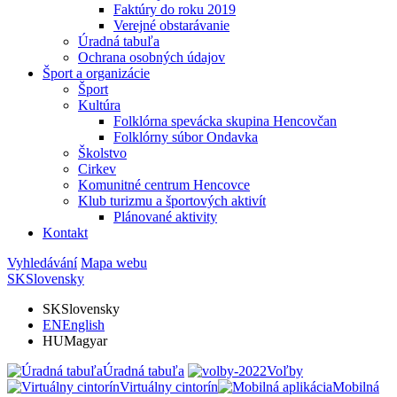
Faktúry do roku 2019
Verejné obstarávanie
Úradná tabuľa
Ochrana osobných údajov
Šport a organizácie
Šport
Kultúra
Folklórna spevácka skupina Hencovčan
Folklórny súbor Ondavka
Školstvo
Cirkev
Komunitné centrum Hencovce
Klub turizmu a športových aktivít
Plánované aktivity
Kontakt
Vyhledávání
Mapa webu
SK
Slovensky
SK
Slovensky
EN
English
HU
Magyar
Úradná tabuľa
Voľby
Virtuálny cintorín
Mobilná