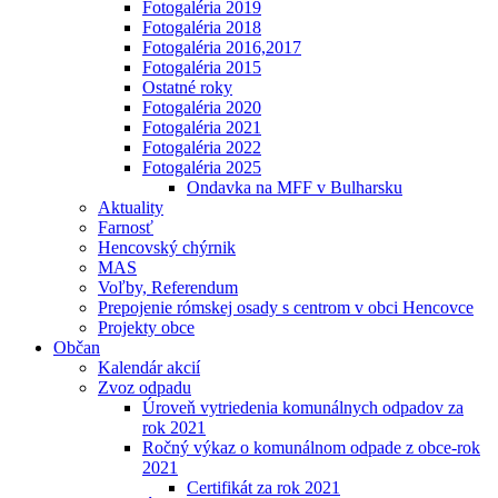
Fotogaléria 2019
Fotogaléria 2018
Fotogaléria 2016,2017
Fotogaléria 2015
Ostatné roky
Fotogaléria 2020
Fotogaléria 2021
Fotogaléria 2022
Fotogaléria 2025
Ondavka na MFF v Bulharsku
Aktuality
Farnosť
Hencovský chýrnik
MAS
Voľby, Referendum
Prepojenie rómskej osady s centrom v obci Hencovce
Projekty obce
Občan
Kalendár akcií
Zvoz odpadu
Úroveň vytriedenia komunálnych odpadov za
rok 2021
Ročný výkaz o komunálnom odpade z obce-rok
2021
Certifikát za rok 2021