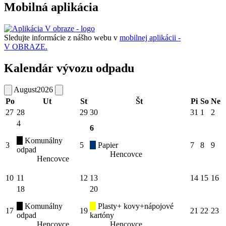
Mobilná aplikácia
Sledujte informácie z nášho webu v
mobilnej aplikácii -
V OBRAZE.
Kalendár vývozu odpadu
August
2026
Po
Ut
St
Št
Pi
So
Ne
27
28
29
30
31
1
2
4
6
Komunálny
3
5
Papier
7
8
9
odpad
Hencovce
Hencovce
10
11
12
13
14
15
16
18
20
Komunálny
Plasty+ kovy+nápojové
17
19
21
22
23
odpad
kartóny
Hencovce
Hencovce