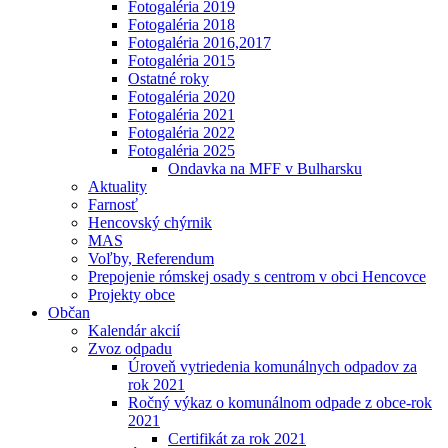
Fotogaléria 2019
Fotogaléria 2018
Fotogaléria 2016,2017
Fotogaléria 2015
Ostatné roky
Fotogaléria 2020
Fotogaléria 2021
Fotogaléria 2022
Fotogaléria 2025
Ondavka na MFF v Bulharsku
Aktuality
Farnosť
Hencovský chýrnik
MAS
Voľby, Referendum
Prepojenie rómskej osady s centrom v obci Hencovce
Projekty obce
Občan
Kalendár akcií
Zvoz odpadu
Úroveň vytriedenia komunálnych odpadov za
rok 2021
Ročný výkaz o komunálnom odpade z obce-rok
2021
Certifikát za rok 2021