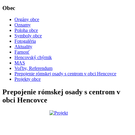
Obec
Orgány obce
Oznamy
Poloha obce
Symboly obce
Fotogaléria
Aktuality
Farnosť
Hencovský chýrnik
MAS
Voľby, Referendum
Prepojenie rómskej osady s centrom v obci Hencovce
Projekty obce
Prepojenie rómskej osady s centrom v
obci Hencovce