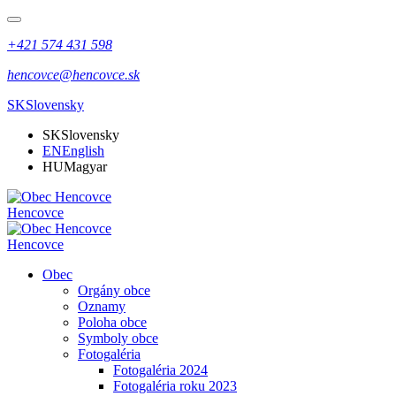
+421 574 431 598
hencovce@hencovce.sk
SK
Slovensky
SK
Slovensky
EN
English
HU
Magyar
Hencovce
Hencovce
Obec
Orgány obce
Oznamy
Poloha obce
Symboly obce
Fotogaléria
Fotogaléria 2024
Fotogaléria roku 2023