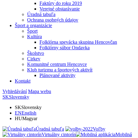
Faktúry do roku 2019
Verejné obstarávanie
Úradná tabuľa
Ochrana osobných údajov
Šport a organizácie
Šport
Kultúra
Folklórna spevácka skupina Hencovčan
Folklórny súbor Ondavka
Školstvo
Cirkev
Komunitné centrum Hencovce
Klub turizmu a športových aktivít
Plánované aktivity
Kontakt
Vyhledávání
Mapa webu
SK
Slovensky
SK
Slovensky
EN
English
HU
Magyar
Úradná tabuľa
Voľby
Virtuálny cintorín
Mobilná