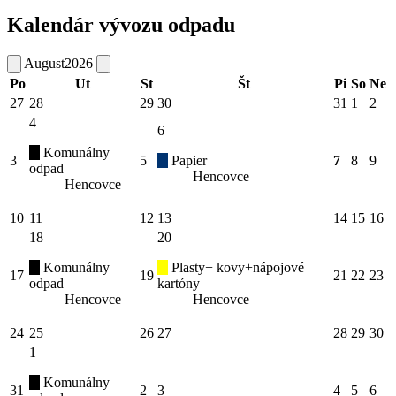
Kalendár vývozu odpadu
August
2026
Po
Ut
St
Št
Pi
So
Ne
27
28
29
30
31
1
2
4
6
Komunálny
3
5
Papier
7
8
9
odpad
Hencovce
Hencovce
10
11
12
13
14
15
16
18
20
Komunálny
Plasty+ kovy+nápojové
17
19
21
22
23
odpad
kartóny
Hencovce
Hencovce
24
25
26
27
28
29
30
1
Komunálny
31
2
3
4
5
6