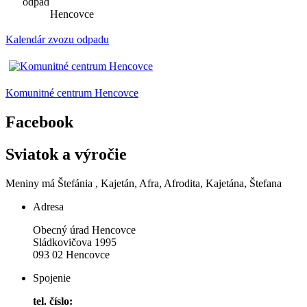
odpad
Hencovce
Kalendár zvozu odpadu
Komunitné centrum Hencovce
Facebook
Sviatok a výročie
Meniny má
Štefánia
, Kajetán, Afra, Afrodita, Kajetána, Štefana
Adresa
Obecný úrad Hencovce
Sládkovičova 1995
093 02 Hencovce
Spojenie
tel. číslo: