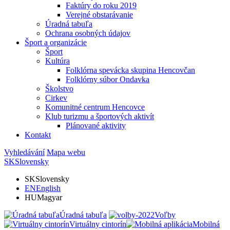
Faktúry do roku 2019
Verejné obstarávanie
Úradná tabuľa
Ochrana osobných údajov
Šport a organizácie
Šport
Kultúra
Folklórna spevácka skupina Hencovčan
Folklórny súbor Ondavka
Školstvo
Cirkev
Komunitné centrum Hencovce
Klub turizmu a športových aktivít
Plánované aktivity
Kontakt
Vyhledávání
Mapa webu
SK
Slovensky
SK
Slovensky
EN
English
HU
Magyar
Úradná tabuľa
Voľby
Virtuálny cintorín
Mobilná