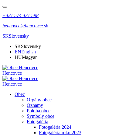
+421 574 431 598
hencovce@hencovce.sk
SK
Slovensky
SK
Slovensky
EN
English
HU
Magyar
Hencovce
Hencovce
Obec
Orgány obce
Oznamy
Poloha obce
Symboly obce
Fotogaléria
Fotogaléria 2024
Fotogaléria roku 2023