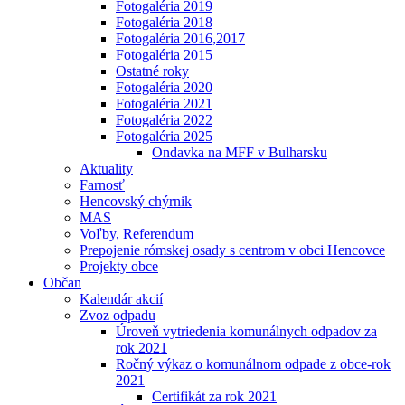
Fotogaléria 2019
Fotogaléria 2018
Fotogaléria 2016,2017
Fotogaléria 2015
Ostatné roky
Fotogaléria 2020
Fotogaléria 2021
Fotogaléria 2022
Fotogaléria 2025
Ondavka na MFF v Bulharsku
Aktuality
Farnosť
Hencovský chýrnik
MAS
Voľby, Referendum
Prepojenie rómskej osady s centrom v obci Hencovce
Projekty obce
Občan
Kalendár akcií
Zvoz odpadu
Úroveň vytriedenia komunálnych odpadov za
rok 2021
Ročný výkaz o komunálnom odpade z obce-rok
2021
Certifikát za rok 2021