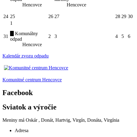
Hencovce
Hencovce
24
25
26
27
28
29
30
1
Komunálny
31
2
3
4
5
6
odpad
Hencovce
Kalendár zvozu odpadu
Komunitné centrum Hencovce
Facebook
Sviatok a výročie
Meniny má
Oskár
, Donát, Hartvig, Virgín, Donáta, Virgínia
Adresa