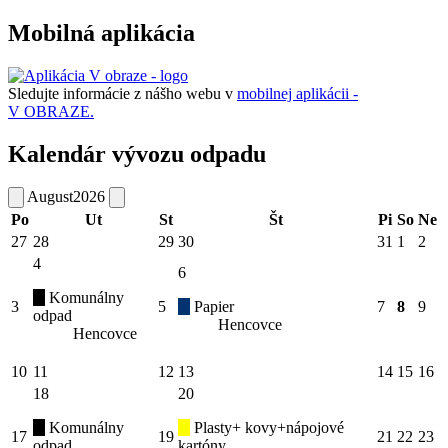
Mobilná aplikácia
Sledujte informácie z nášho webu v
mobilnej aplikácii -
V OBRAZE.
Kalendár vývozu odpadu
August
2026
Po
Ut
St
Št
Pi
So
Ne
27
28
29
30
31
1
2
4
6
Komunálny
3
5
Papier
7
8
9
odpad
Hencovce
Hencovce
10
11
12
13
14
15
16
18
20
Komunálny
Plasty+ kovy+nápojové
17
19
21
22
23
odpad
kartóny