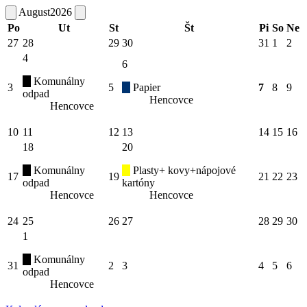
August
2026
Po
Ut
St
Št
Pi
So
Ne
27
28
29
30
31
1
2
4
6
Komunálny
3
5
Papier
7
8
9
odpad
Hencovce
Hencovce
10
11
12
13
14
15
16
18
20
Komunálny
Plasty+ kovy+nápojové
17
19
21
22
23
odpad
kartóny
Hencovce
Hencovce
24
25
26
27
28
29
30
1
Komunálny
31
2
3
4
5
6
odpad
Hencovce