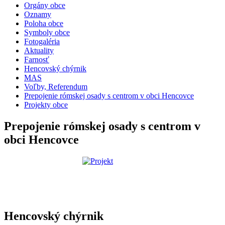
Orgány obce
Oznamy
Poloha obce
Symboly obce
Fotogaléria
Aktuality
Farnosť
Hencovský chýrnik
MAS
Voľby, Referendum
Prepojenie rómskej osady s centrom v obci Hencovce
Projekty obce
Prepojenie rómskej osady s centrom v
obci Hencovce
Hencovský chýrnik