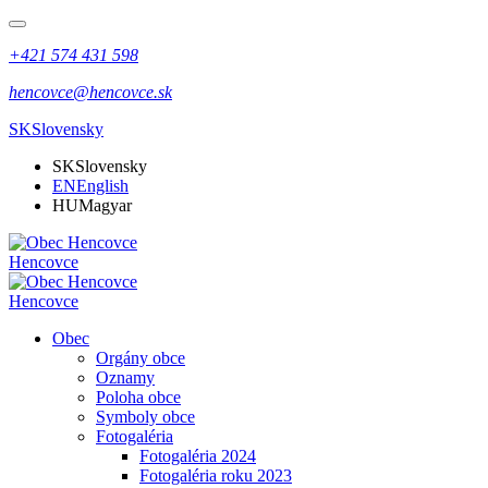
+421 574 431 598
hencovce@hencovce.sk
SK
Slovensky
SK
Slovensky
EN
English
HU
Magyar
Hencovce
Hencovce
Obec
Orgány obce
Oznamy
Poloha obce
Symboly obce
Fotogaléria
Fotogaléria 2024
Fotogaléria roku 2023