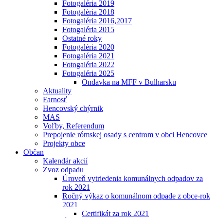
Fotogaléria 2019
Fotogaléria 2018
Fotogaléria 2016,2017
Fotogaléria 2015
Ostatné roky
Fotogaléria 2020
Fotogaléria 2021
Fotogaléria 2022
Fotogaléria 2025
Ondavka na MFF v Bulharsku
Aktuality
Farnosť
Hencovský chýrnik
MAS
Voľby, Referendum
Prepojenie rómskej osady s centrom v obci Hencovce
Projekty obce
Občan
Kalendár akcií
Zvoz odpadu
Úroveň vytriedenia komunálnych odpadov za
rok 2021
Ročný výkaz o komunálnom odpade z obce-rok
2021
Certifikát za rok 2021