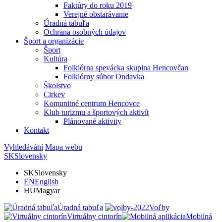
Faktúry do roku 2019
Verejné obstarávanie
Úradná tabuľa
Ochrana osobných údajov
Šport a organizácie
Šport
Kultúra
Folklórna spevácka skupina Hencovčan
Folklórny súbor Ondavka
Školstvo
Cirkev
Komunitné centrum Hencovce
Klub turizmu a športových aktivít
Plánované aktivity
Kontakt
Vyhledávání
Mapa webu
SK
Slovensky
SK
Slovensky
EN
English
HU
Magyar
Úradná tabuľa
Voľby
Virtuálny cintorín
Mobilná