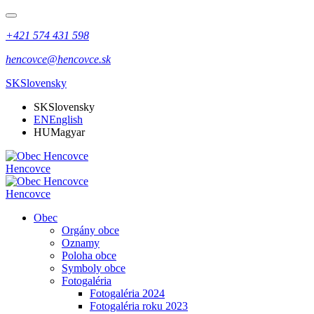
+421 574 431 598
hencovce@hencovce.sk
SK
Slovensky
SK
Slovensky
EN
English
HU
Magyar
Hencovce
Hencovce
Obec
Orgány obce
Oznamy
Poloha obce
Symboly obce
Fotogaléria
Fotogaléria 2024
Fotogaléria roku 2023