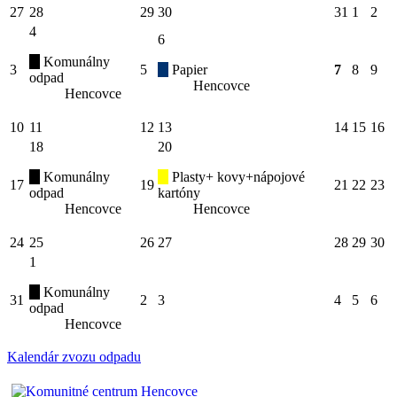
27
28
29
30
31
1
2
4
6
Komunálny
3
5
Papier
7
8
9
odpad
Hencovce
Hencovce
10
11
12
13
14
15
16
18
20
Komunálny
Plasty+ kovy+nápojové
17
19
21
22
23
odpad
kartóny
Hencovce
Hencovce
24
25
26
27
28
29
30
1
Komunálny
31
2
3
4
5
6
odpad
Hencovce
Kalendár zvozu odpadu