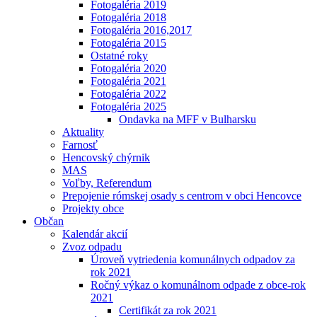
Fotogaléria 2019
Fotogaléria 2018
Fotogaléria 2016,2017
Fotogaléria 2015
Ostatné roky
Fotogaléria 2020
Fotogaléria 2021
Fotogaléria 2022
Fotogaléria 2025
Ondavka na MFF v Bulharsku
Aktuality
Farnosť
Hencovský chýrnik
MAS
Voľby, Referendum
Prepojenie rómskej osady s centrom v obci Hencovce
Projekty obce
Občan
Kalendár akcií
Zvoz odpadu
Úroveň vytriedenia komunálnych odpadov za
rok 2021
Ročný výkaz o komunálnom odpade z obce-rok
2021
Certifikát za rok 2021