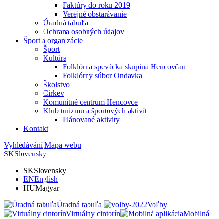
Faktúry do roku 2019
Verejné obstarávanie
Úradná tabuľa
Ochrana osobných údajov
Šport a organizácie
Šport
Kultúra
Folklórna spevácka skupina Hencovčan
Folklórny súbor Ondavka
Školstvo
Cirkev
Komunitné centrum Hencovce
Klub turizmu a športových aktivít
Plánované aktivity
Kontakt
Vyhledávání
Mapa webu
SK
Slovensky
SK
Slovensky
EN
English
HU
Magyar
Úradná tabuľa
Voľby
Virtuálny cintorín
Mobilná