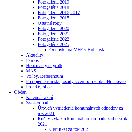
Fotogaléria 2019
Fotogaléria 2018
Fotogaléria 2016,2017
Fotogaléria 2015
Ostatné roky
Fotogaléria 2020
Fotogaléria 2021
Fotogaléria 2022
Fotogaléria 2025
Ondavka na MFF v Bulharsku
Aktuality
Farnosť
Hencovský chýrnik
MAS
Voľby, Referendum
Prepojenie rómskej osady s centrom v obci Hencovce
Projekty obce
Občan
Kalendár akcií
Zvoz odpadu
Úroveň vytriedenia komunálnych odpadov za
rok 2021
Ročný výkaz o komunálnom odpade z obce-rok
2021
Certifikát za rok 2021