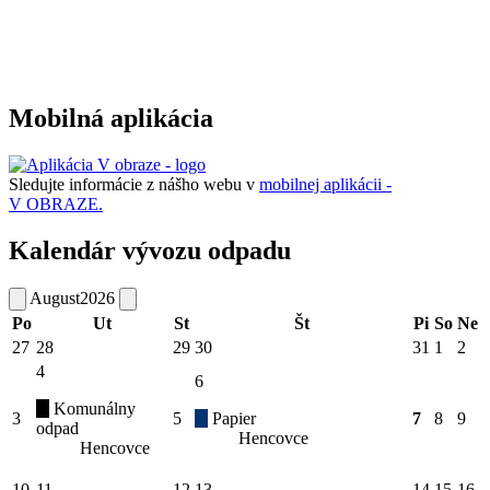
Mobilná aplikácia
Sledujte informácie z nášho webu v
mobilnej aplikácii -
V OBRAZE.
Kalendár vývozu odpadu
August
2026
Po
Ut
St
Št
Pi
So
Ne
27
28
29
30
31
1
2
4
6
Komunálny
3
5
Papier
7
8
9
odpad
Hencovce
Hencovce
10
11
12
13
14
15
16