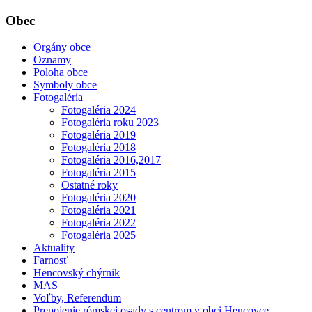
Obec
Orgány obce
Oznamy
Poloha obce
Symboly obce
Fotogaléria
Fotogaléria 2024
Fotogaléria roku 2023
Fotogaléria 2019
Fotogaléria 2018
Fotogaléria 2016,2017
Fotogaléria 2015
Ostatné roky
Fotogaléria 2020
Fotogaléria 2021
Fotogaléria 2022
Fotogaléria 2025
Aktuality
Farnosť
Hencovský chýrnik
MAS
Voľby, Referendum
Prepojenie rómskej osady s centrom v obci Hencovce