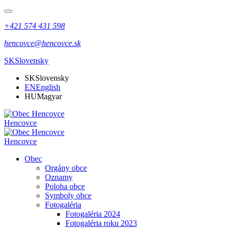
+421 574 431 598
hencovce@hencovce.sk
SK
Slovensky
SK
Slovensky
EN
English
HU
Magyar
Hencovce
Hencovce
Obec
Orgány obce
Oznamy
Poloha obce
Symboly obce
Fotogaléria
Fotogaléria 2024
Fotogaléria roku 2023