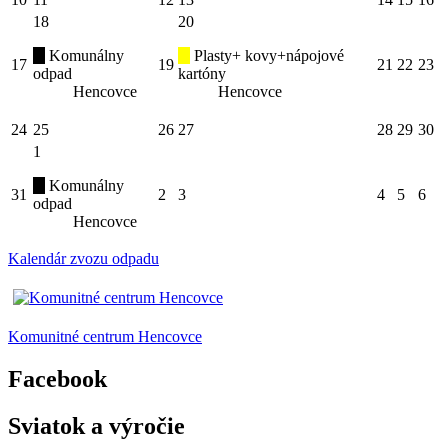
18
20
Komunálny
Plasty+ kovy+nápojové
17
19
21
22
23
odpad
kartóny
Hencovce
Hencovce
24
25
26
27
28
29
30
1
Komunálny
31
2
3
4
5
6
odpad
Hencovce
Kalendár zvozu odpadu
Komunitné centrum Hencovce
Facebook
Sviatok a výročie