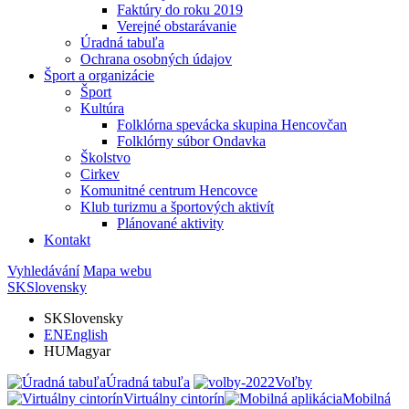
Faktúry do roku 2019
Verejné obstarávanie
Úradná tabuľa
Ochrana osobných údajov
Šport a organizácie
Šport
Kultúra
Folklórna spevácka skupina Hencovčan
Folklórny súbor Ondavka
Školstvo
Cirkev
Komunitné centrum Hencovce
Klub turizmu a športových aktivít
Plánované aktivity
Kontakt
Vyhledávání
Mapa webu
SK
Slovensky
SK
Slovensky
EN
English
HU
Magyar
Úradná tabuľa
Voľby
Virtuálny cintorín
Mobilná