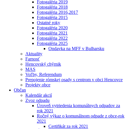
Fotogaléria 2019
Fotogaléria 2018
Fotogaléria 2016,2017
Fotogaléria 2015
Ostatné roky
Fotogaléria 2020
Fotogaléria 2021
Fotogaléria 2022
Fotogaléria 2025
Ondavka na MFF v Bulharsku
Aktuality
Farnosť
Hencovský chýrnik
MAS
Voľby, Referendum
Prepojenie rómskej osady s centrom v obci Hencovce
Projekty obce
Občan
Kalendár akcií
Zvoz odpadu
Úroveň vytriedenia komunálnych odpadov za
rok 2021
Ročný výkaz o komunálnom odpade z obce-rok
2021
Certifikát za rok 2021