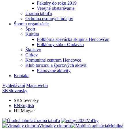
Faktúry do roku 2019
Verejné obstarávanie
Úradná tabuľa
Ochrana osobných údajov
Šport a organizácie
Šport
Kultúra
Folklórna spevácka skupina Hencovčan
Folklórny súbor Ondavka
Školstvo
Cirkev
Komunitné centrum Hencovce
Klub turizmu a športových aktivít
Plánované aktivity
Kontakt
Vyhledávání
Mapa webu
SK
Slovensky
SK
Slovensky
EN
English
HU
Magyar
Úradná tabuľa
Voľby
Virtuálny cintorín
Mobilná