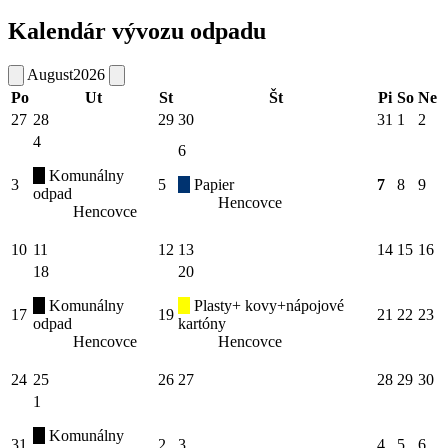
Kalendár vývozu odpadu
August
2026
Po
Ut
St
Št
Pi
So
Ne
27
28
29
30
31
1
2
4
6
Komunálny
3
5
Papier
7
8
9
odpad
Hencovce
Hencovce
10
11
12
13
14
15
16
18
20
Komunálny
Plasty+ kovy+nápojové
17
19
21
22
23
odpad
kartóny
Hencovce
Hencovce
24
25
26
27
28
29
30
1
Komunálny
31
2
3
4
5
6