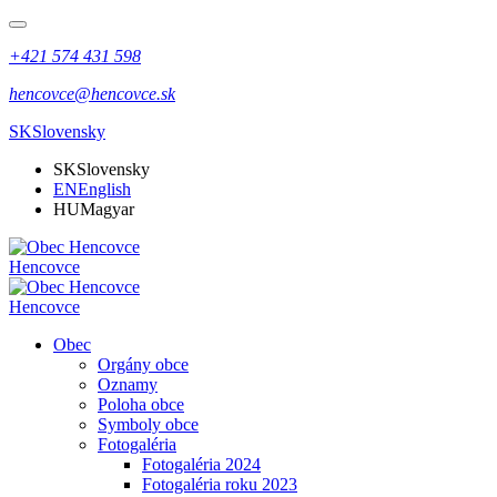
+421 574 431 598
hencovce@hencovce.sk
SK
Slovensky
SK
Slovensky
EN
English
HU
Magyar
Hencovce
Hencovce
Obec
Orgány obce
Oznamy
Poloha obce
Symboly obce
Fotogaléria
Fotogaléria 2024
Fotogaléria roku 2023