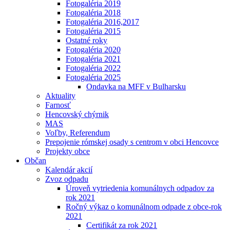
Fotogaléria 2019
Fotogaléria 2018
Fotogaléria 2016,2017
Fotogaléria 2015
Ostatné roky
Fotogaléria 2020
Fotogaléria 2021
Fotogaléria 2022
Fotogaléria 2025
Ondavka na MFF v Bulharsku
Aktuality
Farnosť
Hencovský chýrnik
MAS
Voľby, Referendum
Prepojenie rómskej osady s centrom v obci Hencovce
Projekty obce
Občan
Kalendár akcií
Zvoz odpadu
Úroveň vytriedenia komunálnych odpadov za
rok 2021
Ročný výkaz o komunálnom odpade z obce-rok
2021
Certifikát za rok 2021