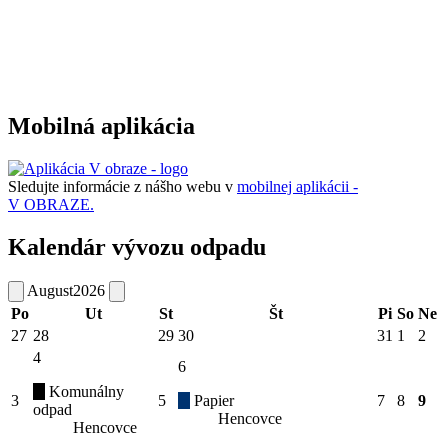
Mobilná aplikácia
Sledujte informácie z nášho webu v
mobilnej aplikácii -
V OBRAZE.
Kalendár vývozu odpadu
August
2026
Po
Ut
St
Št
Pi
So
Ne
27
28
29
30
31
1
2
4
6
Komunálny
3
5
Papier
7
8
9
odpad
Hencovce
Hencovce