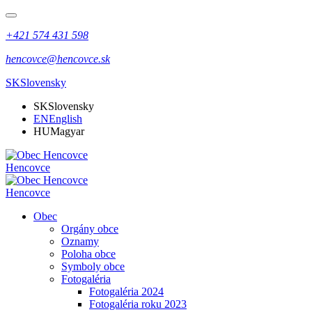
+421 574 431 598
hencovce@hencovce.sk
SK
Slovensky
SK
Slovensky
EN
English
HU
Magyar
Hencovce
Hencovce
Obec
Orgány obce
Oznamy
Poloha obce
Symboly obce
Fotogaléria
Fotogaléria 2024
Fotogaléria roku 2023