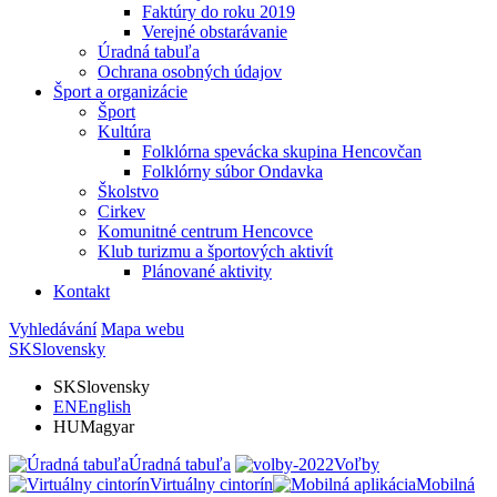
Faktúry do roku 2019
Verejné obstarávanie
Úradná tabuľa
Ochrana osobných údajov
Šport a organizácie
Šport
Kultúra
Folklórna spevácka skupina Hencovčan
Folklórny súbor Ondavka
Školstvo
Cirkev
Komunitné centrum Hencovce
Klub turizmu a športových aktivít
Plánované aktivity
Kontakt
Vyhledávání
Mapa webu
SK
Slovensky
SK
Slovensky
EN
English
HU
Magyar
Úradná tabuľa
Voľby
Virtuálny cintorín
Mobilná