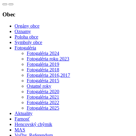
Obec
Orgány obce
Oznamy
Poloha obce
Symboly obce
Fotogaléria
Fotogaléria 2024
Fotogaléria roku 2023
Fotogaléria 2019
Fotogaléria 2018
Fotogaléria 2016,2017
Fotogaléria 2015
Ostatné roky
Fotogaléria 2020
Fotogaléria 2021
Fotogaléria 2022
Fotogaléria 2025
Aktuality
Farnosť
Hencovský chýrnik
MAS
Voľby, Referendum