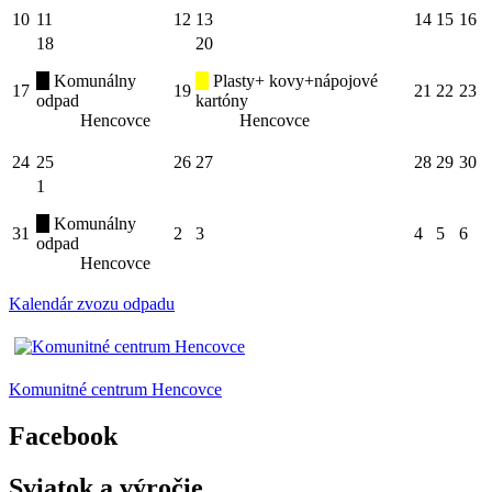
10
11
12
13
14
15
16
18
20
Komunálny
Plasty+ kovy+nápojové
17
19
21
22
23
odpad
kartóny
Hencovce
Hencovce
24
25
26
27
28
29
30
1
Komunálny
31
2
3
4
5
6
odpad
Hencovce
Kalendár zvozu odpadu
Komunitné centrum Hencovce
Facebook
Sviatok a výročie