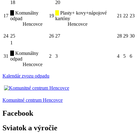
18
20
Komunálny
Plasty+ kovy+nápojové
17
19
21
22
23
odpad
kartóny
Hencovce
Hencovce
24
25
26
27
28
29
30
1
Komunálny
31
2
3
4
5
6
odpad
Hencovce
Kalendár zvozu odpadu
Komunitné centrum Hencovce
Facebook
Sviatok a výročie