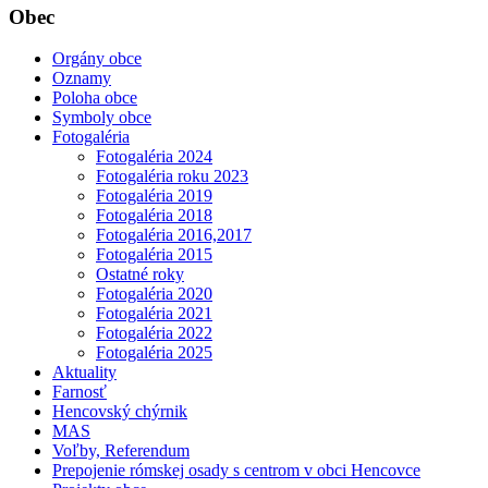
Obec
Orgány obce
Oznamy
Poloha obce
Symboly obce
Fotogaléria
Fotogaléria 2024
Fotogaléria roku 2023
Fotogaléria 2019
Fotogaléria 2018
Fotogaléria 2016,2017
Fotogaléria 2015
Ostatné roky
Fotogaléria 2020
Fotogaléria 2021
Fotogaléria 2022
Fotogaléria 2025
Aktuality
Farnosť
Hencovský chýrnik
MAS
Voľby, Referendum
Prepojenie rómskej osady s centrom v obci Hencovce