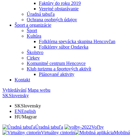
Faktúry do roku 2019
Verejné obstarávanie
Úradná tabuľa
Ochrana osobných údajov
Šport a organizácie
Šport
Kultúra
Folklórna spevácka skupina Hencovčan
Folklórny súbor Ondavka
Školstvo
Cirkev
Komunitné centrum Hencovce
Klub turizmu a športových aktivít
Plánované aktivity
Kontakt
Vyhledávání
Mapa webu
SK
Slovensky
SK
Slovensky
EN
English
HU
Magyar
Úradná tabuľa
Voľby
Virtuálny cintorín
Mobilná