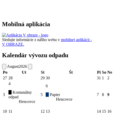
Mobilná aplikácia
Sledujte informácie z nášho webu v
mobilnej aplikácii -
V OBRAZE.
Kalendár vývozu odpadu
August
2026
Po
Ut
St
Št
Pi
So
Ne
27
28
29
30
31
1
2
4
6
Komunálny
3
5
Papier
7
8
9
odpad
Hencovce
Hencovce
10
11
12
13
14
15
16