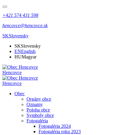
+421 574 431 598
hencovce@hencovce.sk
SK
Slovensky
SK
Slovensky
EN
English
HU
Magyar
Hencovce
Hencovce
Obec
Orgány obce
Oznamy
Poloha obce
Symboly obce
Fotogaléria
Fotogaléria 2024
Fotogaléria roku 2023