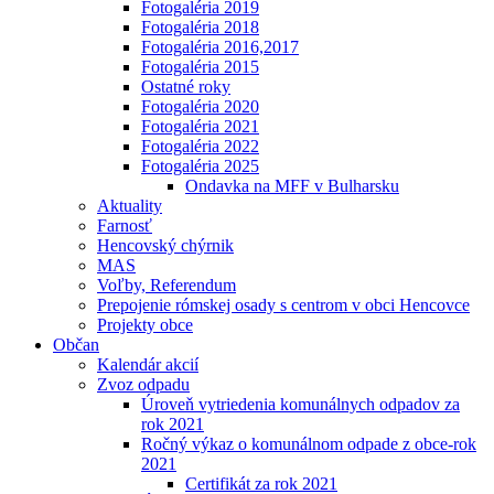
Fotogaléria 2019
Fotogaléria 2018
Fotogaléria 2016,2017
Fotogaléria 2015
Ostatné roky
Fotogaléria 2020
Fotogaléria 2021
Fotogaléria 2022
Fotogaléria 2025
Ondavka na MFF v Bulharsku
Aktuality
Farnosť
Hencovský chýrnik
MAS
Voľby, Referendum
Prepojenie rómskej osady s centrom v obci Hencovce
Projekty obce
Občan
Kalendár akcií
Zvoz odpadu
Úroveň vytriedenia komunálnych odpadov za
rok 2021
Ročný výkaz o komunálnom odpade z obce-rok
2021
Certifikát za rok 2021