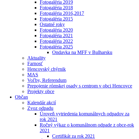
Fotogaléria 2019
Fotogaléria 2018
Fotogaléria 2016,2017
Fotogaléria 2015
Ostatné roky
Fotogaléria 2020
Fotogaléria 2021
Fotogaléria 2022
Fotogaléria 2025
Ondavka na MFF v Bulharsku
Aktuality
Farnosť
Hencovský chýrnik
MAS
Voľby, Referendum
Prepojenie rómskej osady s centrom v obci Hencovce
Projekty obce
Občan
Kalendár akcií
Zvoz odpadu
Úroveň vytriedenia komunálnych odpadov za
rok 2021
Ročný výkaz o komunálnom odpade z obce-rok
2021
Certifikát za rok 2021