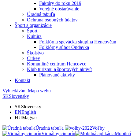
Faktúry do roku 2019
Verejné obstarávanie
Úradná tabuľa
Ochrana osobných údajov
Šport a organizácie
Šport
Kultúra
Folklórna spevácka skupina Hencovčan
Folklórny súbor Ondavka
Školstvo
Cirkev
Komunitné centrum Hencovce
Klub turizmu a športových aktivít
Plánované aktivity
Kontakt
Vyhledávání
Mapa webu
SK
Slovensky
SK
Slovensky
EN
English
HU
Magyar
Úradná tabuľa
Voľby
Virtuálny cintorín
Mobilná