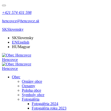
+421 574 431 598
hencovce@hencovce.sk
SK
Slovensky
SK
Slovensky
EN
English
HU
Magyar
Hencovce
Hencovce
Obec
Orgány obce
Oznamy
Poloha obce
Symboly obce
Fotogaléria
Fotogaléria 2024
Fotogaléria roku 2023