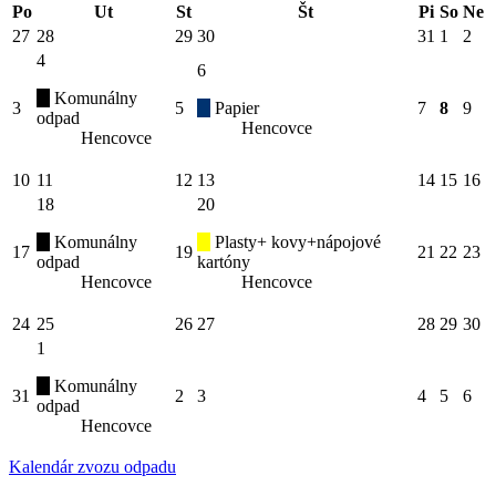
Po
Ut
St
Št
Pi
So
Ne
27
28
29
30
31
1
2
4
6
Komunálny
3
5
Papier
7
8
9
odpad
Hencovce
Hencovce
10
11
12
13
14
15
16
18
20
Komunálny
Plasty+ kovy+nápojové
17
19
21
22
23
odpad
kartóny
Hencovce
Hencovce
24
25
26
27
28
29
30
1
Komunálny
31
2
3
4
5
6
odpad
Hencovce
Kalendár zvozu odpadu