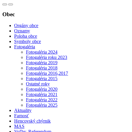
Obec
Orgány obce
Oznamy
Poloha obce
Symboly obce
Fotogaléria
Fotogaléria 2024
Fotogaléria roku 2023
Fotogaléria 2019
Fotogaléria 2018
Fotogaléria 2016,2017
Fotogaléria 2015
Ostatné roky
Fotogaléria 2020
Fotogaléria 2021
Fotogaléria 2022
Fotogaléria 2025
Aktuality
Farnosť
Hencovský chýrnik
MAS
Voľby, Referendum