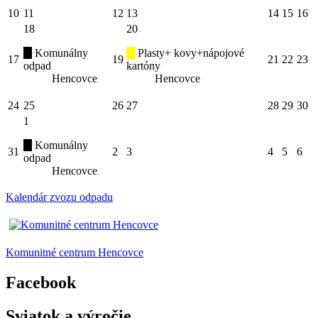
10
11
12
13
14
15
16
18
20
Komunálny
Plasty+ kovy+nápojové
17
19
21
22
23
odpad
kartóny
Hencovce
Hencovce
24
25
26
27
28
29
30
1
Komunálny
31
2
3
4
5
6
odpad
Hencovce
Kalendár zvozu odpadu
Komunitné centrum Hencovce
Facebook
Sviatok a výročie