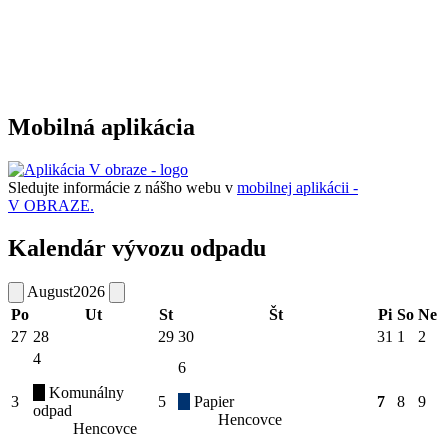
Mobilná aplikácia
Sledujte informácie z nášho webu v
mobilnej aplikácii -
V OBRAZE.
Kalendár vývozu odpadu
August
2026
Po
Ut
St
Št
Pi
So
Ne
27
28
29
30
31
1
2
4
6
Komunálny
3
5
Papier
7
8
9
odpad
Hencovce
Hencovce