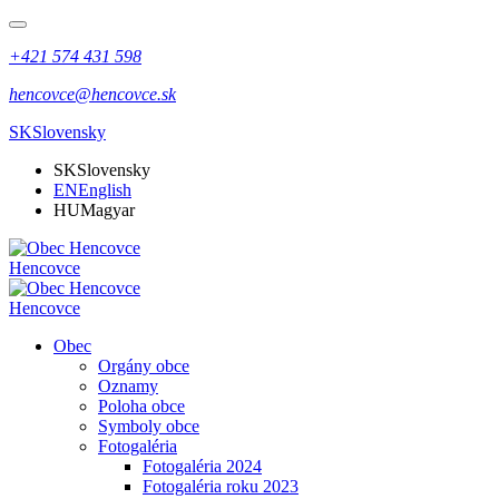
+421 574 431 598
hencovce@hencovce.sk
SK
Slovensky
SK
Slovensky
EN
English
HU
Magyar
Hencovce
Hencovce
Obec
Orgány obce
Oznamy
Poloha obce
Symboly obce
Fotogaléria
Fotogaléria 2024
Fotogaléria roku 2023