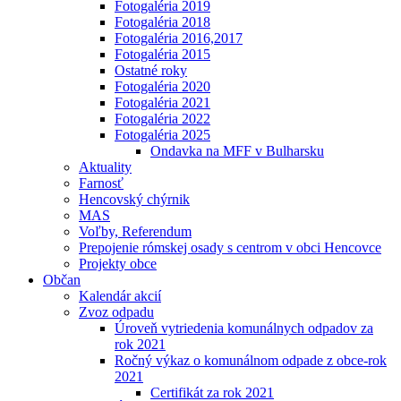
Fotogaléria 2019
Fotogaléria 2018
Fotogaléria 2016,2017
Fotogaléria 2015
Ostatné roky
Fotogaléria 2020
Fotogaléria 2021
Fotogaléria 2022
Fotogaléria 2025
Ondavka na MFF v Bulharsku
Aktuality
Farnosť
Hencovský chýrnik
MAS
Voľby, Referendum
Prepojenie rómskej osady s centrom v obci Hencovce
Projekty obce
Občan
Kalendár akcií
Zvoz odpadu
Úroveň vytriedenia komunálnych odpadov za
rok 2021
Ročný výkaz o komunálnom odpade z obce-rok
2021
Certifikát za rok 2021