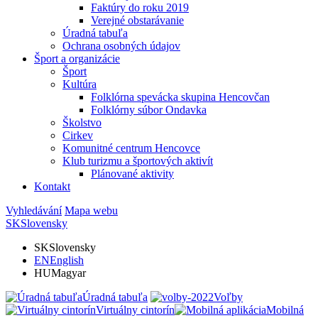
Faktúry do roku 2019
Verejné obstarávanie
Úradná tabuľa
Ochrana osobných údajov
Šport a organizácie
Šport
Kultúra
Folklórna spevácka skupina Hencovčan
Folklórny súbor Ondavka
Školstvo
Cirkev
Komunitné centrum Hencovce
Klub turizmu a športových aktivít
Plánované aktivity
Kontakt
Vyhledávání
Mapa webu
SK
Slovensky
SK
Slovensky
EN
English
HU
Magyar
Úradná tabuľa
Voľby
Virtuálny cintorín
Mobilná