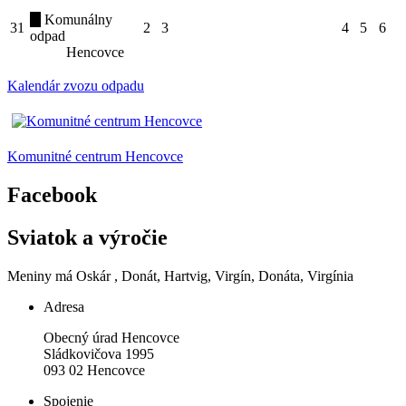
Komunálny
31
2
3
4
5
6
odpad
Hencovce
Kalendár zvozu odpadu
Komunitné centrum Hencovce
Facebook
Sviatok a výročie
Meniny má
Oskár
, Donát, Hartvig, Virgín, Donáta, Virgínia
Adresa
Obecný úrad Hencovce
Sládkovičova 1995
093 02 Hencovce
Spojenie