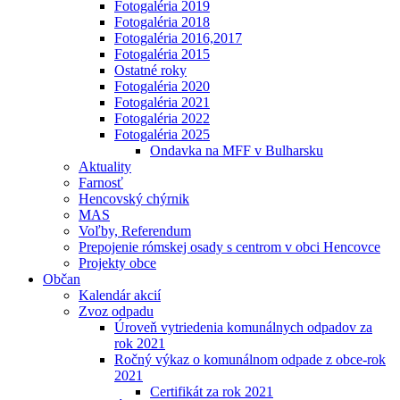
Fotogaléria 2019
Fotogaléria 2018
Fotogaléria 2016,2017
Fotogaléria 2015
Ostatné roky
Fotogaléria 2020
Fotogaléria 2021
Fotogaléria 2022
Fotogaléria 2025
Ondavka na MFF v Bulharsku
Aktuality
Farnosť
Hencovský chýrnik
MAS
Voľby, Referendum
Prepojenie rómskej osady s centrom v obci Hencovce
Projekty obce
Občan
Kalendár akcií
Zvoz odpadu
Úroveň vytriedenia komunálnych odpadov za
rok 2021
Ročný výkaz o komunálnom odpade z obce-rok
2021
Certifikát za rok 2021