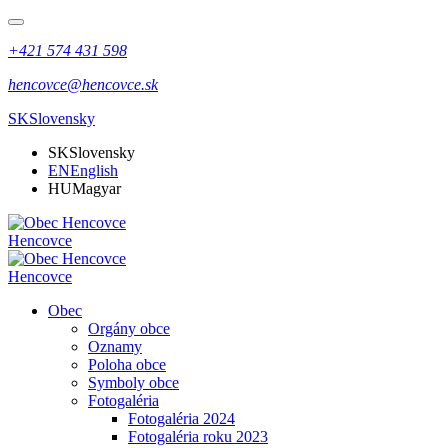
+421 574 431 598
hencovce@hencovce.sk
SK
Slovensky
SK
Slovensky
EN
English
HU
Magyar
Hencovce
Hencovce
Obec
Orgány obce
Oznamy
Poloha obce
Symboly obce
Fotogaléria
Fotogaléria 2024
Fotogaléria roku 2023