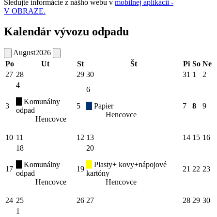
Sledujte informácie z nášho webu v
mobilnej aplikácii -
V OBRAZE.
Kalendár vývozu odpadu
August
2026
Po
Ut
St
Št
Pi
So
Ne
27
28
29
30
31
1
2
4
6
Komunálny
3
5
Papier
7
8
9
odpad
Hencovce
Hencovce
10
11
12
13
14
15
16
18
20
Komunálny
Plasty+ kovy+nápojové
17
19
21
22
23
odpad
kartóny
Hencovce
Hencovce
24
25
26
27
28
29
30
1