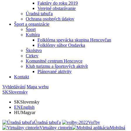
Faktúry do roku 2019
Verejné obstarávanie
Úradná tabuľa
Ochrana osobných údajov
Šport a organizácie
Šport
Kultúra
Folklórna spevácka skupina Hencovčan
Folklórny súbor Ondavka
Školstvo
Cirkev
Komunitné centrum Hencovce
Klub turizmu a športových aktivít
Plánované aktivity
Kontakt
Vyhledávání
Mapa webu
SK
Slovensky
SK
Slovensky
EN
English
HU
Magyar
Úradná tabuľa
Voľby
Virtuálny cintorín
Mobilná