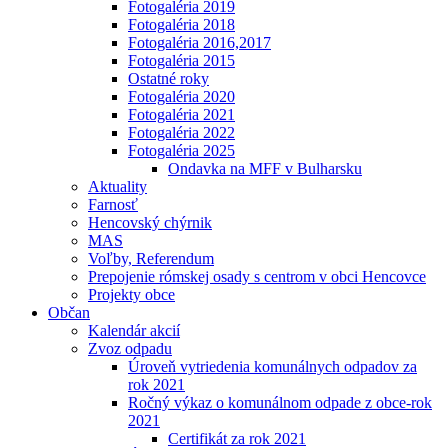
Fotogaléria 2019
Fotogaléria 2018
Fotogaléria 2016,2017
Fotogaléria 2015
Ostatné roky
Fotogaléria 2020
Fotogaléria 2021
Fotogaléria 2022
Fotogaléria 2025
Ondavka na MFF v Bulharsku
Aktuality
Farnosť
Hencovský chýrnik
MAS
Voľby, Referendum
Prepojenie rómskej osady s centrom v obci Hencovce
Projekty obce
Občan
Kalendár akcií
Zvoz odpadu
Úroveň vytriedenia komunálnych odpadov za
rok 2021
Ročný výkaz o komunálnom odpade z obce-rok
2021
Certifikát za rok 2021