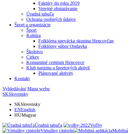
Faktúry do roku 2019
Verejné obstarávanie
Úradná tabuľa
Ochrana osobných údajov
Šport a organizácie
Šport
Kultúra
Folklórna spevácka skupina Hencovčan
Folklórny súbor Ondavka
Školstvo
Cirkev
Komunitné centrum Hencovce
Klub turizmu a športových aktivít
Plánované aktivity
Kontakt
Vyhledávání
Mapa webu
SK
Slovensky
SK
Slovensky
EN
English
HU
Magyar
Úradná tabuľa
Voľby
Virtuálny cintorín
Mobilná