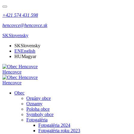
+421 574 431 598
hencovce@hencovce.sk
SK
Slovensky
SK
Slovensky
EN
English
HU
Magyar
Hencovce
Hencovce
Obec
Orgány obce
Oznamy
Poloha obce
Symboly obce
Fotogaléria
Fotogaléria 2024
Fotogaléria roku 2023