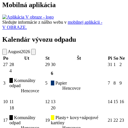
Mobilná aplikácia
Sledujte informácie z nášho webu v
mobilnej aplikácii -
V OBRAZE.
Kalendár vývozu odpadu
August
2026
Po
Ut
St
Št
Pi
So
Ne
27
28
29
30
31
1
2
4
6
Komunálny
3
5
Papier
7
8
9
odpad
Hencovce
Hencovce
10
11
12
13
14
15
16
18
20
Komunálny
Plasty+ kovy+nápojové
17
19
21
22
23
odpad
kartóny
Hencovce
Hencovce