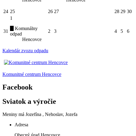
24
25
26
27
28
29
30
1
Komunálny
31
2
3
4
5
6
odpad
Hencovce
Kalendár zvozu odpadu
Komunitné centrum Hencovce
Facebook
Sviatok a výročie
Meniny má
Jozefína
, Nehoslav, Jozefa
Adresa
Obecný úrad Hencovce