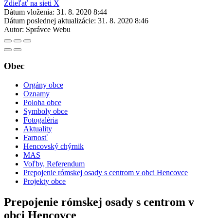
Zdieľať na sieti X
Dátum vloženia:
31. 8. 2020 8:44
Dátum poslednej aktualizácie:
31. 8. 2020 8:46
Autor:
Správce Webu
Obec
Orgány obce
Oznamy
Poloha obce
Symboly obce
Fotogaléria
Aktuality
Farnosť
Hencovský chýrnik
MAS
Voľby, Referendum
Prepojenie rómskej osady s centrom v obci Hencovce
Projekty obce
Prepojenie rómskej osady s centrom v
obci Hencovce