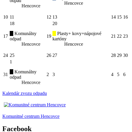
odpad
Hencovce
Hencovce
10
11
12
13
14
15
16
18
20
Komunálny
Plasty+ kovy+nápojové
17
19
21
22
23
odpad
kartóny
Hencovce
Hencovce
24
25
26
27
28
29
30
1
Komunálny
31
2
3
4
5
6
odpad
Hencovce
Kalendár zvozu odpadu
Komunitné centrum Hencovce
Facebook