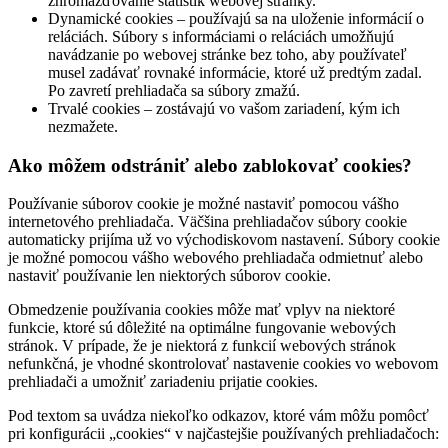
zhromažďovanie štatistík webovej stránky.
Dynamické cookies – používajú sa na uloženie informácií o
reláciách. Súbory s informáciami o reláciách umožňujú
navádzanie po webovej stránke bez toho, aby používateľ
musel zadávať rovnaké informácie, ktoré už predtým zadal.
Po zavretí prehliadača sa súbory zmažú.
Trvalé cookies – zostávajú vo vašom zariadení, kým ich
nezmažete.
Ako môžem odstrániť alebo zablokovať cookies?
Používanie súborov cookie je možné nastaviť pomocou vášho
internetového prehliadača. Väčšina prehliadačov súbory cookie
automaticky prijíma už vo východiskovom nastavení. Súbory cookie
je možné pomocou vášho webového prehliadača odmietnuť alebo
nastaviť používanie len niektorých súborov cookie.
Obmedzenie používania cookies môže mať vplyv na niektoré
funkcie, ktoré sú dôležité na optimálne fungovanie webových
stránok. V prípade, že je niektorá z funkcií webových stránok
nefunkčná, je vhodné skontrolovať nastavenie cookies vo webovom
prehliadači a umožniť zariadeniu prijatie cookies.
Pod textom sa uvádza niekoľko odkazov, ktoré vám môžu pomôcť
pri konfigurácii „cookies“ v najčastejšie používaných prehliadačoch: