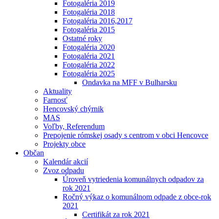
Fotogaléria 2019
Fotogaléria 2018
Fotogaléria 2016,2017
Fotogaléria 2015
Ostatné roky
Fotogaléria 2020
Fotogaléria 2021
Fotogaléria 2022
Fotogaléria 2025
Ondavka na MFF v Bulharsku
Aktuality
Farnosť
Hencovský chýrnik
MAS
Voľby, Referendum
Prepojenie rómskej osady s centrom v obci Hencovce
Projekty obce
Občan
Kalendár akcií
Zvoz odpadu
Úroveň vytriedenia komunálnych odpadov za
rok 2021
Ročný výkaz o komunálnom odpade z obce-rok
2021
Certifikát za rok 2021