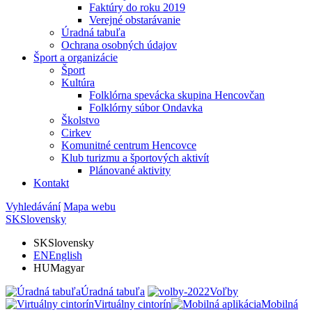
Faktúry do roku 2019
Verejné obstarávanie
Úradná tabuľa
Ochrana osobných údajov
Šport a organizácie
Šport
Kultúra
Folklórna spevácka skupina Hencovčan
Folklórny súbor Ondavka
Školstvo
Cirkev
Komunitné centrum Hencovce
Klub turizmu a športových aktivít
Plánované aktivity
Kontakt
Vyhledávání
Mapa webu
SK
Slovensky
SK
Slovensky
EN
English
HU
Magyar
Úradná tabuľa
Voľby
Virtuálny cintorín
Mobilná