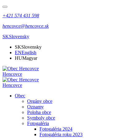
+421 574 431 598
hencovce@hencovce.sk
SK
Slovensky
SK
Slovensky
EN
English
HU
Magyar
Hencovce
Hencovce
Obec
Orgány obce
Oznamy
Poloha obce
Symboly obce
Fotogaléria
Fotogaléria 2024
Fotogaléria roku 2023