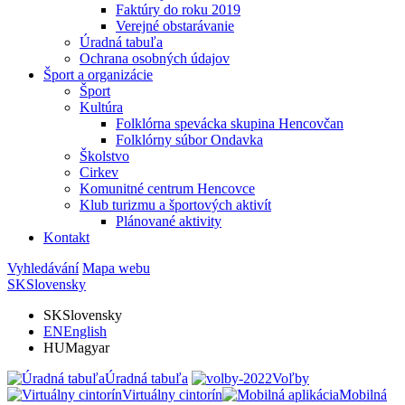
Faktúry do roku 2019
Verejné obstarávanie
Úradná tabuľa
Ochrana osobných údajov
Šport a organizácie
Šport
Kultúra
Folklórna spevácka skupina Hencovčan
Folklórny súbor Ondavka
Školstvo
Cirkev
Komunitné centrum Hencovce
Klub turizmu a športových aktivít
Plánované aktivity
Kontakt
Vyhledávání
Mapa webu
SK
Slovensky
SK
Slovensky
EN
English
HU
Magyar
Úradná tabuľa
Voľby
Virtuálny cintorín
Mobilná