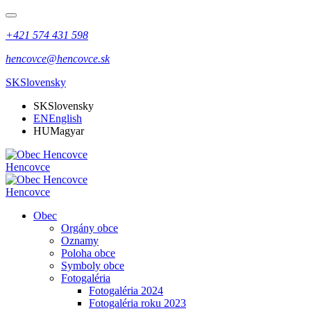
+421 574 431 598
hencovce@hencovce.sk
SK
Slovensky
SK
Slovensky
EN
English
HU
Magyar
Hencovce
Hencovce
Obec
Orgány obce
Oznamy
Poloha obce
Symboly obce
Fotogaléria
Fotogaléria 2024
Fotogaléria roku 2023