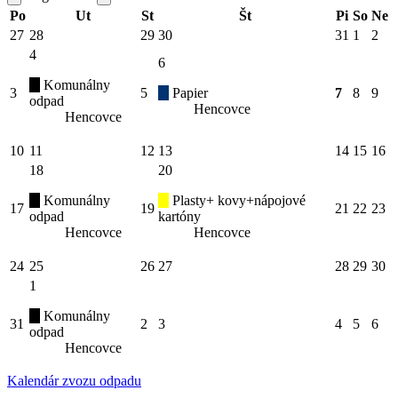
Po
Ut
St
Št
Pi
So
Ne
27
28
29
30
31
1
2
4
6
Komunálny
3
5
Papier
7
8
9
odpad
Hencovce
Hencovce
10
11
12
13
14
15
16
18
20
Komunálny
Plasty+ kovy+nápojové
17
19
21
22
23
odpad
kartóny
Hencovce
Hencovce
24
25
26
27
28
29
30
1
Komunálny
31
2
3
4
5
6
odpad
Hencovce
Kalendár zvozu odpadu