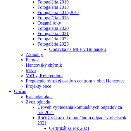
Fotogaléria 2019
Fotogaléria 2018
Fotogaléria 2016,2017
Fotogaléria 2015
Ostatné roky
Fotogaléria 2020
Fotogaléria 2021
Fotogaléria 2022
Fotogaléria 2025
Ondavka na MFF v Bulharsku
Aktuality
Farnosť
Hencovský chýrnik
MAS
Voľby, Referendum
Prepojenie rómskej osady s centrom v obci Hencovce
Projekty obce
Občan
Kalendár akcií
Zvoz odpadu
Úroveň vytriedenia komunálnych odpadov za
rok 2021
Ročný výkaz o komunálnom odpade z obce-rok
2021
Certifikát za rok 2021