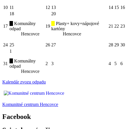
10
11
12
13
14
15
16
18
20
Komunálny
Plasty+ kovy+nápojové
17
19
21
22
23
odpad
kartóny
Hencovce
Hencovce
24
25
26
27
28
29
30
1
Komunálny
31
2
3
4
5
6
odpad
Hencovce
Kalendár zvozu odpadu
Komunitné centrum Hencovce
Facebook