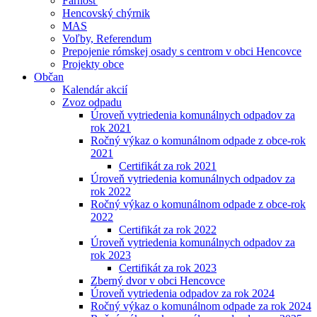
Farnosť
Hencovský chýrnik
MAS
Voľby, Referendum
Prepojenie rómskej osady s centrom v obci Hencovce
Projekty obce
Občan
Kalendár akcií
Zvoz odpadu
Úroveň vytriedenia komunálnych odpadov za
rok 2021
Ročný výkaz o komunálnom odpade z obce-rok
2021
Certifikát za rok 2021
Úroveň vytriedenia komunálnych odpadov za
rok 2022
Ročný výkaz o komunálnom odpade z obce-rok
2022
Certifikát za rok 2022
Úroveň vytriedenia komunálnych odpadov za
rok 2023
Certifikát za rok 2023
Zberný dvor v obci Hencovce
Úroveň vytriedenia odpadov za rok 2024
Ročný výkaz o komunálnom odpade za rok 2024