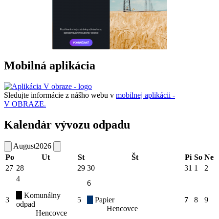
Mobilná aplikácia
Sledujte informácie z nášho webu v
mobilnej aplikácii -
V OBRAZE.
Kalendár vývozu odpadu
August
2026
Po
Ut
St
Št
Pi
So
Ne
27
28
29
30
31
1
2
4
6
Komunálny
3
5
Papier
7
8
9
odpad
Hencovce
Hencovce