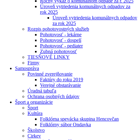
Ročný výkaz o komunálnom odpade za r. 2025
Úroveň vytriedenia komunálnych odpadov za
rok 2025
Úroveň vytriedenia komunálnych odpadov
za rok 2025
Rozpis pohotovostných služieb
Pohotovosť - lekárne
Pohotovosť - dospelí
Pohotovosť - pediater
Zubná pohotovosť
TIESŇOVÉ LINKY
Firmy
Samospráva
Povinné zverejňovanie
Faktúry do roku 2019
Verejné obstarávanie
Úradná tabuľa
Ochrana osobných údajov
Šport a organizácie
Šport
Kultúra
Folklórna spevácka skupina Hencovčan
Folklórny súbor Ondavka
Školstvo
Cirkev