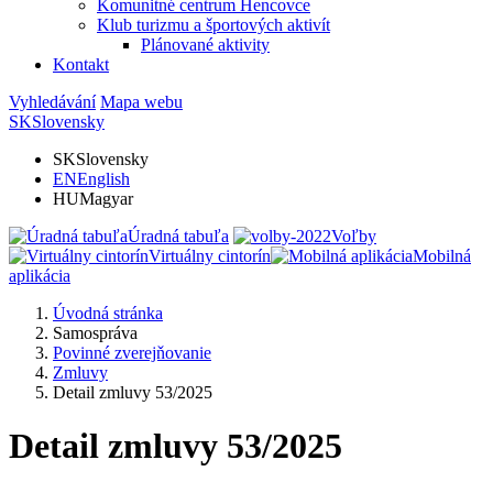
Komunitné centrum Hencovce
Klub turizmu a športových aktivít
Plánované aktivity
Kontakt
Vyhledávání
Mapa webu
SK
Slovensky
SK
Slovensky
EN
English
HU
Magyar
Úradná tabuľa
Voľby
Virtuálny cintorín
Mobilná
aplikácia
Úvodná stránka
Samospráva
Povinné zverejňovanie
Zmluvy
Detail zmluvy 53/2025
Detail zmluvy 53/2025