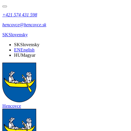
+421 574 431 598
hencovce@hencovce.sk
SK
Slovensky
SK
Slovensky
EN
English
HU
Magyar
Hencovce