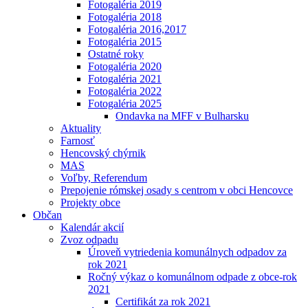
Fotogaléria 2019
Fotogaléria 2018
Fotogaléria 2016,2017
Fotogaléria 2015
Ostatné roky
Fotogaléria 2020
Fotogaléria 2021
Fotogaléria 2022
Fotogaléria 2025
Ondavka na MFF v Bulharsku
Aktuality
Farnosť
Hencovský chýrnik
MAS
Voľby, Referendum
Prepojenie rómskej osady s centrom v obci Hencovce
Projekty obce
Občan
Kalendár akcií
Zvoz odpadu
Úroveň vytriedenia komunálnych odpadov za
rok 2021
Ročný výkaz o komunálnom odpade z obce-rok
2021
Certifikát za rok 2021