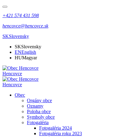
+421 574 431 598
hencovce@hencovce.sk
SK
Slovensky
SK
Slovensky
EN
English
HU
Magyar
Hencovce
Hencovce
Obec
Orgány obce
Oznamy
Poloha obce
Symboly obce
Fotogaléria
Fotogaléria 2024
Fotogaléria roku 2023