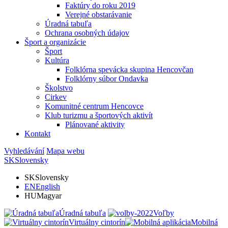
Faktúry do roku 2019
Verejné obstarávanie
Úradná tabuľa
Ochrana osobných údajov
Šport a organizácie
Šport
Kultúra
Folklórna spevácka skupina Hencovčan
Folklórny súbor Ondavka
Školstvo
Cirkev
Komunitné centrum Hencovce
Klub turizmu a športových aktivít
Plánované aktivity
Kontakt
Vyhledávání
Mapa webu
SK
Slovensky
SK
Slovensky
EN
English
HU
Magyar
Úradná tabuľa
Voľby
Virtuálny cintorín
Mobilná