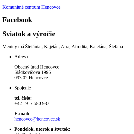
Komunitné centrum Hencovce
Facebook
Sviatok a výročie
Meniny má
Štefánia
, Kajetán, Afra, Afrodita, Kajetána, Štefana
Adresa
Obecný úrad Hencovce
Sládkovičova 1995
093 02 Hencovce
Spojenie
tel. číslo:
+421 917 580 937
E-mail:
hencovce@hencovce.sk
Pondelok, utorok a štvrtok
: