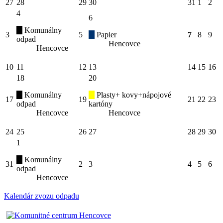
27
28
29
30
31
1
2
4
6
Komunálny
3
5
Papier
7
8
9
odpad
Hencovce
Hencovce
10
11
12
13
14
15
16
18
20
Komunálny
Plasty+ kovy+nápojové
17
19
21
22
23
odpad
kartóny
Hencovce
Hencovce
24
25
26
27
28
29
30
1
Komunálny
31
2
3
4
5
6
odpad
Hencovce
Kalendár zvozu odpadu