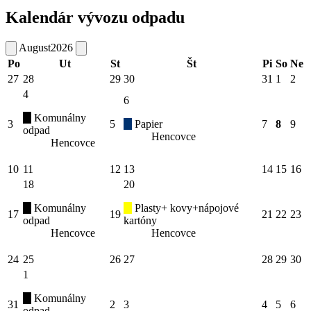
Kalendár vývozu odpadu
August
2026
Po
Ut
St
Št
Pi
So
Ne
27
28
29
30
31
1
2
4
6
Komunálny
3
5
Papier
7
8
9
odpad
Hencovce
Hencovce
10
11
12
13
14
15
16
18
20
Komunálny
Plasty+ kovy+nápojové
17
19
21
22
23
odpad
kartóny
Hencovce
Hencovce
24
25
26
27
28
29
30
1
Komunálny
31
2
3
4
5
6
odpad