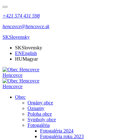
+421 574 431 598
hencovce@hencovce.sk
SK
Slovensky
SK
Slovensky
EN
English
HU
Magyar
Hencovce
Hencovce
Obec
Orgány obce
Oznamy
Poloha obce
Symboly obce
Fotogaléria
Fotogaléria 2024
Fotogaléria roku 2023