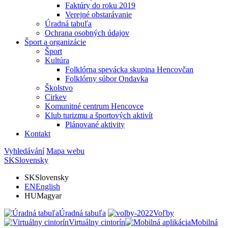
Faktúry do roku 2019
Verejné obstarávanie
Úradná tabuľa
Ochrana osobných údajov
Šport a organizácie
Šport
Kultúra
Folklórna spevácka skupina Hencovčan
Folklórny súbor Ondavka
Školstvo
Cirkev
Komunitné centrum Hencovce
Klub turizmu a športových aktivít
Plánované aktivity
Kontakt
Vyhledávání
Mapa webu
SK
Slovensky
SK
Slovensky
EN
English
HU
Magyar
Úradná tabuľa
Voľby
Virtuálny cintorín
Mobilná