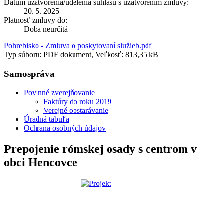
Dátum uzatvorenia/udelenia súhlasu s uzatvorením zmluvy:
20. 5. 2025
Platnosť zmluvy do:
Doba neurčitá
Pohrebisko - Zmluva o poskytovaní služieb.pdf
Typ súboru: PDF dokument, Veľkosť: 813,35 kB
Samospráva
Povinné zverejňovanie
Faktúry do roku 2019
Verejné obstarávanie
Úradná tabuľa
Ochrana osobných údajov
Prepojenie rómskej osady s centrom v
obci Hencovce