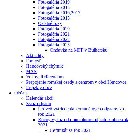
Fotogaléria 2019
Fotogaléria 2018
Fotogaléria 2016,2017
Fotogaléria 2015
Ostatné roky
Fotogaléria 2020
Fotogaléria 2021
Fotogaléria 2022
Fotogaléria 2025
Ondavka na MFF v Bulharsku
Aktuality
Farnosť
Hencovský chýrnik
MAS
Voľby, Referendum
Prepojenie rómskej osady s centrom v obci Hencovce
Projekty obce
Občan
Kalendár akcií
Zvoz odpadu
Úroveň vytriedenia komunálnych odpadov za
rok 2021
Ročný výkaz o komunálnom odpade z obce-rok
2021
Certifikát za rok 2021