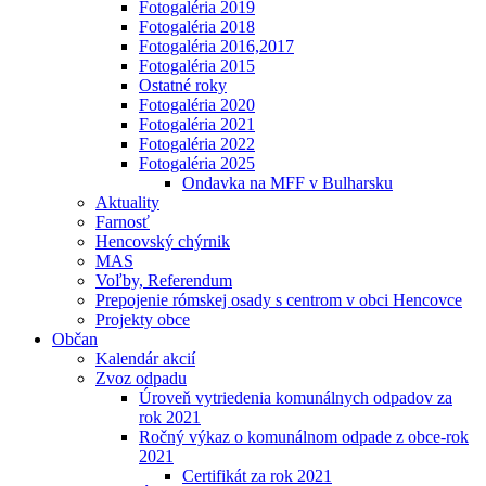
Fotogaléria 2019
Fotogaléria 2018
Fotogaléria 2016,2017
Fotogaléria 2015
Ostatné roky
Fotogaléria 2020
Fotogaléria 2021
Fotogaléria 2022
Fotogaléria 2025
Ondavka na MFF v Bulharsku
Aktuality
Farnosť
Hencovský chýrnik
MAS
Voľby, Referendum
Prepojenie rómskej osady s centrom v obci Hencovce
Projekty obce
Občan
Kalendár akcií
Zvoz odpadu
Úroveň vytriedenia komunálnych odpadov za
rok 2021
Ročný výkaz o komunálnom odpade z obce-rok
2021
Certifikát za rok 2021