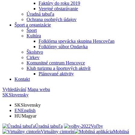
Faktúry do roku 2019
Verejné obstarávanie
Úradná tabuľa
Ochrana osobných údajov
Šport a organizácie
Šport
Kultúra
Folklórna spevácka skupina Hencovčan
Folklórny súbor Ondavka
Školstvo
Cirkev
Komunitné centrum Hencovce
Klub turizmu a športových aktivít
Plánované aktivity
Kontakt
Vyhledávání
Mapa webu
SK
Slovensky
SK
Slovensky
EN
English
HU
Magyar
Úradná tabuľa
Voľby
Virtuálny cintorín
Mobilná