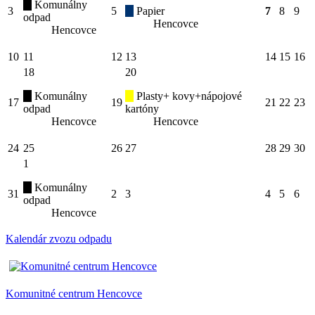
Komunálny
3
5
Papier
7
8
9
odpad
Hencovce
Hencovce
10
11
12
13
14
15
16
18
20
Komunálny
Plasty+ kovy+nápojové
17
19
21
22
23
odpad
kartóny
Hencovce
Hencovce
24
25
26
27
28
29
30
1
Komunálny
31
2
3
4
5
6
odpad
Hencovce
Kalendár zvozu odpadu
Komunitné centrum Hencovce