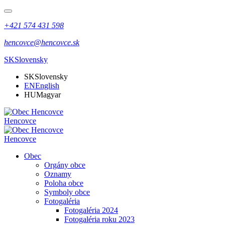
+421 574 431 598
hencovce@hencovce.sk
SK
Slovensky
SK
Slovensky
EN
English
HU
Magyar
Hencovce
Hencovce
Obec
Orgány obce
Oznamy
Poloha obce
Symboly obce
Fotogaléria
Fotogaléria 2024
Fotogaléria roku 2023