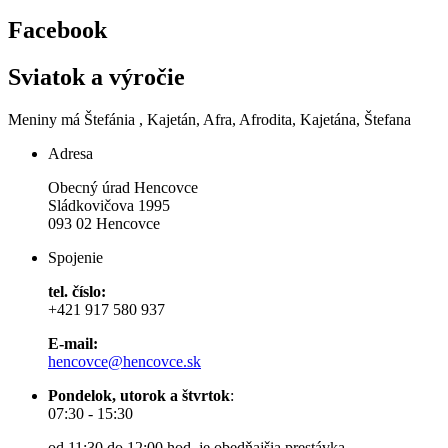
Facebook
Sviatok a výročie
Meniny má
Štefánia
, Kajetán, Afra, Afrodita, Kajetána, Štefana
Adresa
Obecný úrad Hencovce
Sládkovičova 1995
093 02 Hencovce
Spojenie
tel. číslo:
+421 917 580 937
E-mail:
hencovce@hencovce.sk
Pondelok, utorok a štvrtok
:
07:30 - 15:30
od 11:30 do 12:00 hod. je obedňajšia prestávka