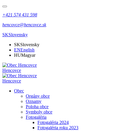
+421 574 431 598
hencovce@hencovce.sk
SK
Slovensky
SK
Slovensky
EN
English
HU
Magyar
Hencovce
Hencovce
Obec
Orgány obce
Oznamy
Poloha obce
Symboly obce
Fotogaléria
Fotogaléria 2024
Fotogaléria roku 2023