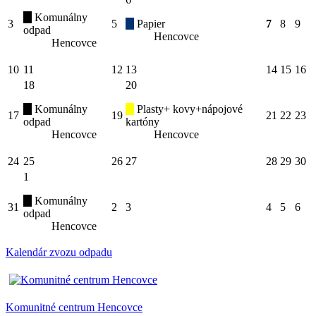
Komunálny
3
5
Papier
7
8
9
odpad
Hencovce
Hencovce
10
11
12
13
14
15
16
18
20
Komunálny
Plasty+ kovy+nápojové
17
19
21
22
23
odpad
kartóny
Hencovce
Hencovce
24
25
26
27
28
29
30
1
Komunálny
31
2
3
4
5
6
odpad
Hencovce
Kalendár zvozu odpadu
Komunitné centrum Hencovce