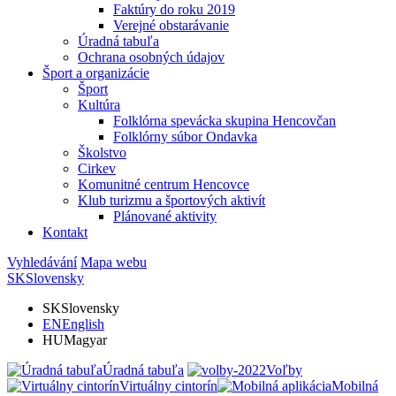
Faktúry do roku 2019
Verejné obstarávanie
Úradná tabuľa
Ochrana osobných údajov
Šport a organizácie
Šport
Kultúra
Folklórna spevácka skupina Hencovčan
Folklórny súbor Ondavka
Školstvo
Cirkev
Komunitné centrum Hencovce
Klub turizmu a športových aktivít
Plánované aktivity
Kontakt
Vyhledávání
Mapa webu
SK
Slovensky
SK
Slovensky
EN
English
HU
Magyar
Úradná tabuľa
Voľby
Virtuálny cintorín
Mobilná