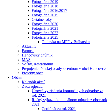
Fotogaléria 2019
Fotogaléria 2018
Fotogaléria 2016,2017
Fotogaléria 2015
Ostatné roky
Fotogaléria 2020
Fotogaléria 2021
Fotogaléria 2022
Fotogaléria 2025
Ondavka na MFF v Bulharsku
Aktuality
Farnosť
Hencovský chýrnik
MAS
Voľby, Referendum
Prepojenie rómskej osady s centrom v obci Hencovce
Projekty obce
Občan
Kalendár akcií
Zvoz odpadu
Úroveň vytriedenia komunálnych odpadov za
rok 2021
Ročný výkaz o komunálnom odpade z obce-rok
2021
Certifikát za rok 2021