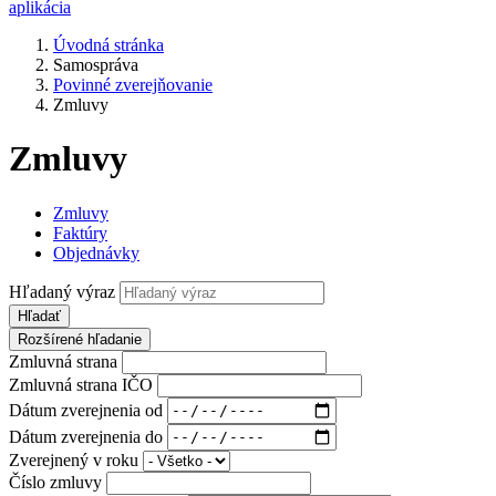
aplikácia
Úvodná stránka
Samospráva
Povinné zverejňovanie
Zmluvy
Zmluvy
Zmluvy
Faktúry
Objednávky
Hľadaný výraz
Hľadať
Rozšírené hľadanie
Zmluvná strana
Zmluvná strana IČO
Dátum zverejnenia od
Dátum zverejnenia do
Zverejnený v roku
Číslo zmluvy