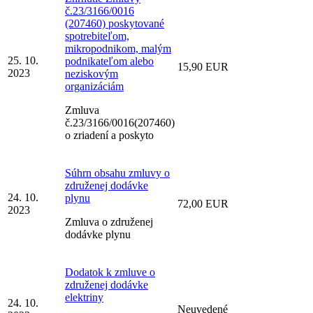
č.23/3166/0016
(207460) poskytované
spotrebiteľom,
mikropodnikom, malým
25. 10.
podnikateľom alebo
15,90 EUR
2023
neziskovým
organizáciám
Zmluva
č.23/3166/0016(207460)
o zriadení a poskyto
Súhrn obsahu zmluvy o
združenej dodávke
24. 10.
plynu
72,00 EUR
2023
Zmluva o združenej
dodávke plynu
Dodatok k zmluve o
združenej dodávke
elektriny
24. 10.
Neuvedené