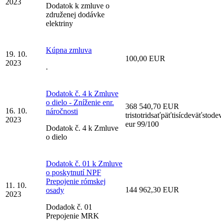
2023
Dodatok k zmluve o
združenej dodávke
elektriny
Kúpna zmluva
19. 10.
100,00 EUR
2023
.
Dodatok č. 4 k Zmluve
o dielo - Zníženie enr.
368 540,70 EUR
16. 10.
náročnosti
tristotridsaťpäťtisícdeväťstod
2023
eur 99/100
Dodatok č. 4 k Zmluve
o dielo
Dodatok č. 01 k Zmluve
o poskytnutí NPF
Prepojenie rómskej
11. 10.
144 962,30 EUR
osady
2023
Dodadok č. 01
Prepojenie MRK