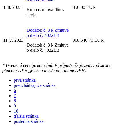
1. 8. 2023
350,00 EUR
Kúpna zmluva fitnes
stroje
Dodatok č. 3 k Zmluve
o dielo č. 4022EB
11. 7. 2023
368 540,70 EUR
Dodatok č. 3 k Zmluve
o dielo č. 4022EB
* Uvedená cena je konečná. V prípade, že je zmluvná strana
platcom DPH, je cena uvedená vrátane DPH.
prvá stránka
predchádzajúca stránka
6
7
8
9
10
ďalšia stránka
posledná stránka