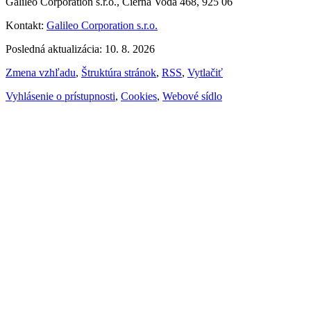
Galileo Corporation s.r.o., Čierna Voda 468, 925 06
Kontakt:
Galileo Corporation s.r.o.
Posledná aktualizácia: 10. 8. 2026
Zmena vzhľadu
,
Štruktúra stránok
,
RSS
,
Vytlačiť
Vyhlásenie o prístupnosti
,
Cookies
,
Webové sídlo