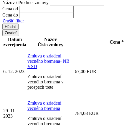
Názov / Predmet zmluvy
Cena od
Cena do
Zrušiť filter
Zavrieť
Dátum
Názov
Cena *
zverejnenia
Číslo zmluvy
Zmluva o zriadení
vecného bremena- NB
VSD
6. 12. 2023
67,00 EUR
Zmluva o zriadení
vecného bremena v
prospech trete
Zmluva o zriadení
vecného bremena
29. 11.
784,08 EUR
2023
Zmluva o zriadení
vecného bremena