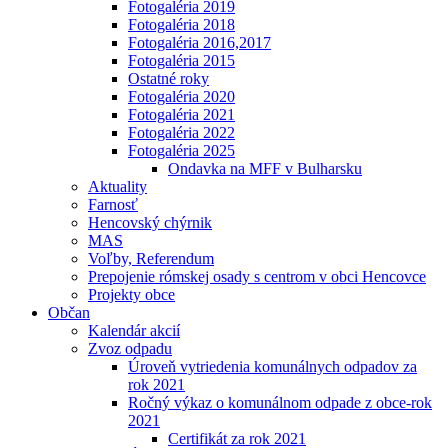
Fotogaléria 2019
Fotogaléria 2018
Fotogaléria 2016,2017
Fotogaléria 2015
Ostatné roky
Fotogaléria 2020
Fotogaléria 2021
Fotogaléria 2022
Fotogaléria 2025
Ondavka na MFF v Bulharsku
Aktuality
Farnosť
Hencovský chýrnik
MAS
Voľby, Referendum
Prepojenie rómskej osady s centrom v obci Hencovce
Projekty obce
Občan
Kalendár akcií
Zvoz odpadu
Úroveň vytriedenia komunálnych odpadov za
rok 2021
Ročný výkaz o komunálnom odpade z obce-rok
2021
Certifikát za rok 2021