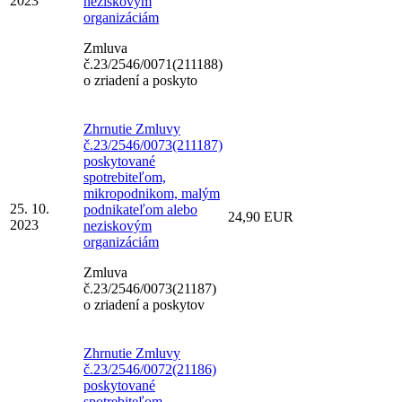
2023
neziskovým
organizáciám
Zmluva
č.23/2546/0071(211188)
o zriadení a poskyto
Zhrnutie Zmluvy
č.23/2546/0073(211187)
poskytované
spotrebiteľom,
mikropodnikom, malým
25. 10.
podnikateľom alebo
24,90 EUR
2023
neziskovým
organizáciám
Zmluva
č.23/2546/0073(21187)
o zriadení a poskytov
Zhrnutie Zmluvy
č.23/2546/0072(21186)
poskytované
spotrebiteľom,