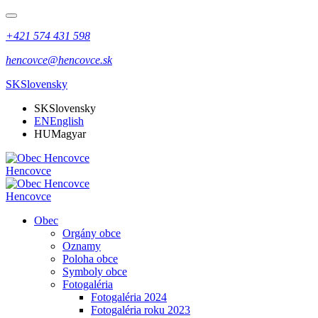
+421 574 431 598
hencovce@hencovce.sk
SK
Slovensky
SK
Slovensky
EN
English
HU
Magyar
Hencovce
Hencovce
Obec
Orgány obce
Oznamy
Poloha obce
Symboly obce
Fotogaléria
Fotogaléria 2024
Fotogaléria roku 2023