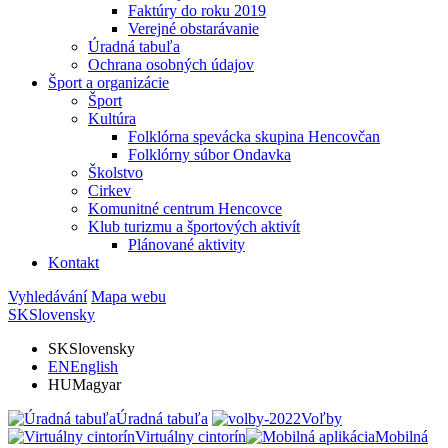
Faktúry do roku 2019
Verejné obstarávanie
Úradná tabuľa
Ochrana osobných údajov
Šport a organizácie
Šport
Kultúra
Folklórna spevácka skupina Hencovčan
Folklórny súbor Ondavka
Školstvo
Cirkev
Komunitné centrum Hencovce
Klub turizmu a športových aktivít
Plánované aktivity
Kontakt
Vyhledávání
Mapa webu
SK
Slovensky
SK
Slovensky
EN
English
HU
Magyar
Úradná tabuľa
Voľby
Virtuálny cintorín
Mobilná