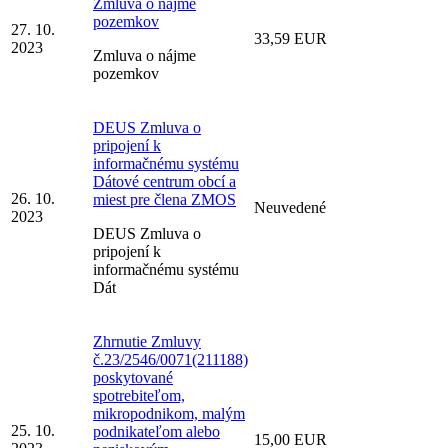
Zmluva o nájme
pozemkov
27. 10.
33,59 EUR
2023
Zmluva o nájme
pozemkov
DEUS Zmluva o
pripojení k
informačnému systému
Dátové centrum obcí a
26. 10.
miest pre člena ZMOS
Neuvedené
2023
DEUS Zmluva o
pripojení k
informačnému systému
Dát
Zhrnutie Zmluvy
č.23/2546/0071(211188)
poskytované
spotrebiteľom,
mikropodnikom, malým
25. 10.
podnikateľom alebo
15,00 EUR